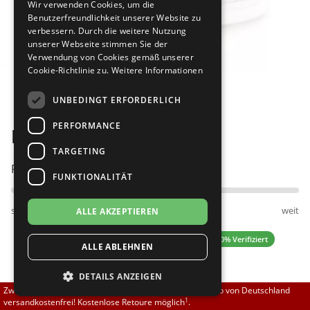
Wir verwenden Cookies, um die
Brautschuhe
Merlet
Benutzerfreundlichkeit unserer Website zu
verbessern. Durch die weitere Nutzung
unserer Webseite stimmen Sie der
Sneaker
Nueva Epoca
Verwendung von Cookies gemäß unserer
Cookie-Richtlinie zu.
Weitere Informationen
Bilder
Untergrößen 33-35
Portdance
UNBEDINGT ERFORDERLICH
Übergrößen 43-44
RayRose
PERFORMANCE
Fuego Wedge - weiss
Flexerinas
Rummos
TARGETING
Passt am besten bei Fußweite:
FUNKTIONALITÄT
Rumpf
schmal
normal
weit
ALLE AKZEPTIEREN
SoDanca
4.00 (1 Bewertungen)
✓ 100% Verifiziert
ALLE ABLEHNEN
Suny
DETAILS ANZEIGEN
TopTanz
117,00 EUR
Zwischen 70,00 EUR und 800,00 EUR liefern wir innerhalb von Deutschland
130,00 EUR
1
versandkostenfrei! Kostenlose Retoure möglich
.