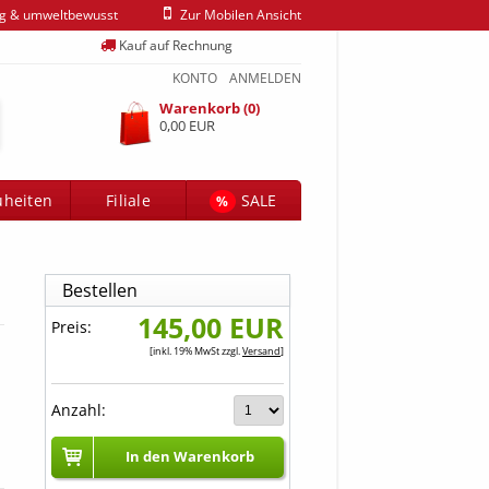
ig & umweltbewusst
Zur Mobilen Ansicht
Kauf auf Rechnung
KONTO
ANMELDEN
Warenkorb (0)
0,00 EUR
heiten
Filiale
SALE
%
Bestellen
145,00 EUR
Preis:
[inkl. 19% MwSt zzgl.
Versand
]
Anzahl:
In den Warenkorb