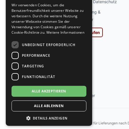
GERMAN
Privatsphäre und Datenschutz
Wir verwenden Cookies, um die
Benutzerfreundlichkeit unserer Website zu
Widerrufsbelehrung &
verbessern. Durch die weitere Nutzung
Widerrufsformular
unserer Webseite stimmen Sie der
Verwendung von Cookies gemäß unserer
Cookie-Richtlinie zu.
Weitere Informationen
Vertrag widerrufen
AGB
UNBEDINGT ERFORDERLICH
Impressum
PERFORMANCE
Ladengeschäft
TARGETING
Kontakt
FUNKTIONALITÄT
Jobs
ALLE AKZEPTIEREN
Tanzschuh Berater
ALLE ABLEHNEN
DETAILS ANZEIGEN
*Gilt für Lieferungen nach