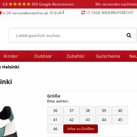
4,8
360 Google-Rezensionen
Wir versenden nachhalt
5
15 TAGE WIDERRUFSRECHT
In DE versandkostenfrei ab 70 EUR
Kinder
Outdoor
Zubehör
Gutscheine
Neu
 Helsinki
inki
Größe
Bitte wählen
36
37
38
39
40
41
42
43
44
45
Infos zu Größen
46