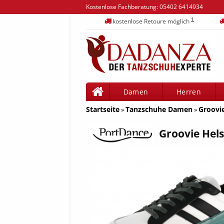
Kostenlose Fachberatung:
05402 6414934
1
kostenlose Retoure möglich
Damen
Herren
Startseite
Tanzschuhe Damen
Groovie
»
»
Groovie Hels