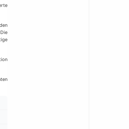
rte
 den
 Die
tige
tion
hten