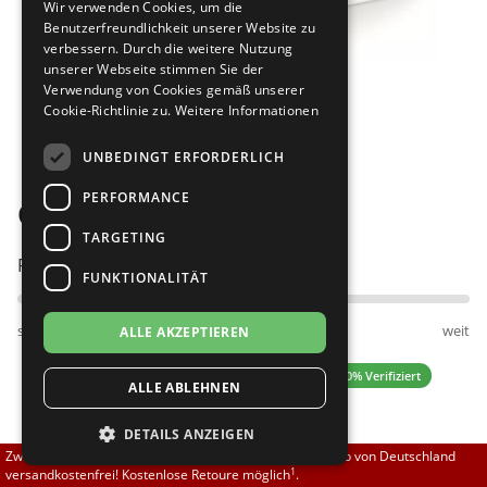
Wir verwenden Cookies, um die
Brautschuhe
Merlet
Benutzerfreundlichkeit unserer Website zu
verbessern. Durch die weitere Nutzung
unserer Webseite stimmen Sie der
Sneaker
Nueva Epoca
Verwendung von Cookies gemäß unserer
Cookie-Richtlinie zu.
Weitere Informationen
Bilder
Untergrößen 33-35
Portdance
UNBEDINGT ERFORDERLICH
Übergrößen 43-44
RayRose
PERFORMANCE
Groovie Paris Camel
Flexerinas
Rummos
TARGETING
Passt am besten bei Fußweite:
FUNKTIONALITÄT
Rumpf
schmal
normal
weit
ALLE AKZEPTIEREN
SoDanca
0.00 (0 Bewertungen)
✓ 100% Verifiziert
ALLE ABLEHNEN
Suny
DETAILS ANZEIGEN
TopTanz
140,00 EUR
Zwischen 70,00 EUR und 800,00 EUR liefern wir innerhalb von Deutschland
1
versandkostenfrei! Kostenlose Retoure möglich
.