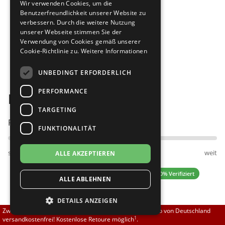
Wir verwenden Cookies, um die
Brautschuhe
Merlet
Benutzerfreundlichkeit unserer Website zu
verbessern. Durch die weitere Nutzung
unserer Webseite stimmen Sie der
Sneaker
Nueva Epoca
Verwendung von Cookies gemäß unserer
Cookie-Richtlinie zu.
Weitere Informationen
Bilder
Untergrößen 33-35
Portdance
UNBEDINGT ERFORDERLICH
Übergrößen 43-44
RayRose
PERFORMANCE
Merlet Jade 1404 083
Flexerinas
Rummos
TARGETING
Passt am besten bei Fußweite:
FUNKTIONALITÄT
Rumpf
schmal
normal
weit
ALLE AKZEPTIEREN
SoDanca
5.00 (1 Bewertungen)
✓ 100% Verifiziert
ALLE ABLEHNEN
Suny
DETAILS ANZEIGEN
TopTanz
110,70 EUR
Zwischen 70,00 EUR und 800,00 EUR liefern wir innerhalb von Deutschland
123,00 EUR
1
versandkostenfrei! Kostenlose Retoure möglich
.