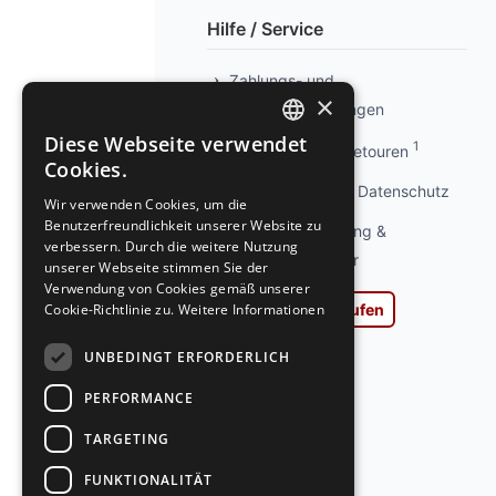
Hilfe / Service
Zahlungs- und
×
Versandbedingungen
Diese Webseite verwendet
1
Info kostenlose Retouren
GERMAN
Cookies.
GERMAN
Privatsphäre und Datenschutz
Wir verwenden Cookies, um die
Benutzerfreundlichkeit unserer Website zu
Widerrufsbelehrung &
verbessern. Durch die weitere Nutzung
Widerrufsformular
unserer Webseite stimmen Sie der
Verwendung von Cookies gemäß unserer
Cookie-Richtlinie zu.
Weitere Informationen
Vertrag widerrufen
AGB
UNBEDINGT ERFORDERLICH
Impressum
PERFORMANCE
Ladengeschäft
TARGETING
Kontakt
FUNKTIONALITÄT