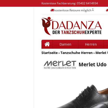
Kostenlose Fachberatung:
05402 6414934
1
kostenlose Retoure möglich
Damen
Herren
Startseite
Tanzschuhe Herren
Merlet
»
»
Merlet Udo 