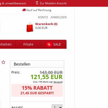
ig & umweltbewusst
Zur Mobilen Ansicht
Kauf auf Rechnung
KONTO
ANMELDEN
Warenkorb (0)
0,00 EUR
heiten
Filiale
SALE
%
Bestellen
143,00 EUR
Preis:
121,55 EUR
[inkl. 19% MwSt zzgl.
Versand
]
15% RABATT
21,45 EUR GESPART!
Anzahl: