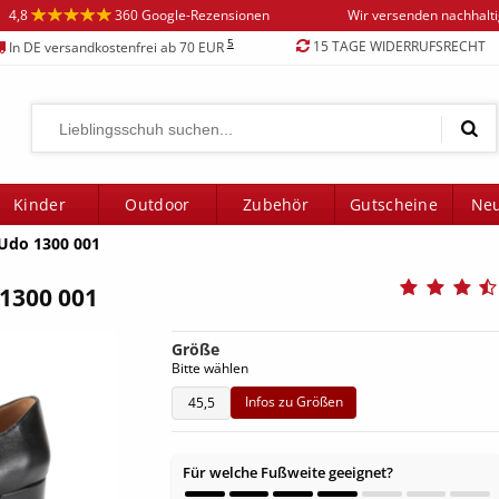
4,8
360 Google-Rezensionen
Wir versenden nachhalt
5
15 TAGE WIDERRUFSRECHT
In DE versandkostenfrei ab 70 EUR
Kinder
Outdoor
Zubehör
Gutscheine
Neu
 Udo 1300 001
1300 001
Größe
Bitte wählen
Infos zu Größen
45,5
Für welche Fußweite geeignet?