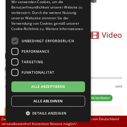
Wir verwenden Cookies, um die
Brautschuhe
Merlet
Benutzerfreundlichkeit unserer Website zu
verbessern. Durch die weitere Nutzung
unserer Webseite stimmen Sie der
Sneaker
Nueva Epoca
Verwendung von Cookies gemäß unserer
Cookie-Richtlinie zu.
Weitere Informationen
Bilder
Video
Untergrößen 33-35
Portdance
UNBEDINGT ERFORDERLICH
Übergrößen 43-44
RayRose
PERFORMANCE
Nueva Epoca Christina
Flexerinas
Rummos
TARGETING
Passt am besten bei Fußweite:
FUNKTIONALITÄT
Rumpf
schmal
normal
weit
ALLE AKZEPTIEREN
SoDanca
5.00 (4 Bewertungen)
✓ 100% Verifiziert
ALLE ABLEHNEN
Suny
Hinweis:
Schuh fällt groß aus.
DETAILS ANZEIGEN
TopTanz
Zwischen 70,00 EUR und 800,00 EUR liefern wir innerhalb von Deutschland
Empfehlung: Eine
halbe UK
Nummer kleiner
1
versandkostenfrei! Kostenlose Retoure möglich
.
bestellen.