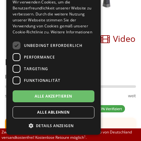
Wir verwenden Cookies, um die
Brautschuhe
Merlet
Benutzerfreundlichkeit unserer Website zu
verbessern. Durch die weitere Nutzung
unserer Webseite stimmen Sie der
Sneaker
Nueva Epoca
Verwendung von Cookies gemäß unserer
Cookie-Richtlinie zu.
Weitere Informationen
Bilder
Video
Untergrößen 33-35
Portdance
UNBEDINGT ERFORDERLICH
Übergrößen 43-44
RayRose
PERFORMANCE
Nueva Epoca Gracia
Flexerinas
Rummos
TARGETING
Passt am besten bei Fußweite:
FUNKTIONALITÄT
Rumpf
schmal
normal
weit
ALLE AKZEPTIEREN
SoDanca
5.00 (2 Bewertungen)
✓ 100% Verifiziert
ALLE ABLEHNEN
Suny
Hinweis:
Schuh fällt groß aus.
DETAILS ANZEIGEN
TopTanz
Zwischen 70,00 EUR und 800,00 EUR liefern wir innerhalb von Deutschland
Empfehlung: Eine
halbe UK
Nummer kleiner
1
versandkostenfrei! Kostenlose Retoure möglich
.
bestellen.