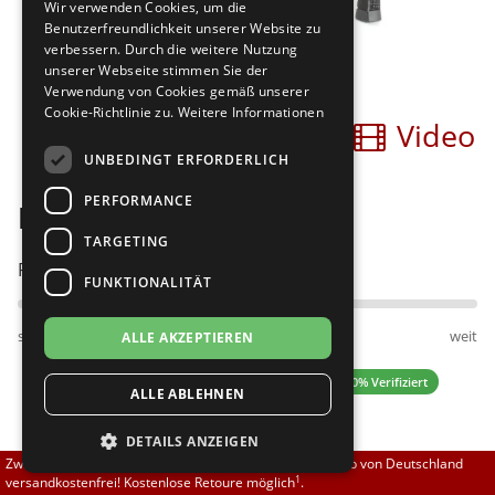
Wir verwenden Cookies, um die
Brautschuhe
Merlet
Benutzerfreundlichkeit unserer Website zu
verbessern. Durch die weitere Nutzung
unserer Webseite stimmen Sie der
Sneaker
Nueva Epoca
Verwendung von Cookies gemäß unserer
Cookie-Richtlinie zu.
Weitere Informationen
Bilder
Video
Untergrößen 33-35
Portdance
UNBEDINGT ERFORDERLICH
Übergrößen 43-44
RayRose
PERFORMANCE
Nueva Epoca Josefina
Flexerinas
Rummos
TARGETING
Passt am besten bei Fußweite:
FUNKTIONALITÄT
Rumpf
schmal
normal
weit
ALLE AKZEPTIEREN
SoDanca
4.86 (7 Bewertungen)
✓ 100% Verifiziert
ALLE ABLEHNEN
Suny
DETAILS ANZEIGEN
TopTanz
179,00 EUR
Zwischen 70,00 EUR und 800,00 EUR liefern wir innerhalb von Deutschland
1
versandkostenfrei! Kostenlose Retoure möglich
.