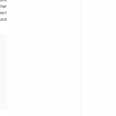
cher
iert
 und