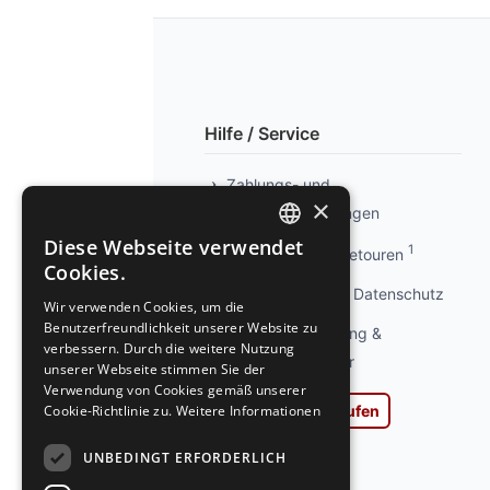
Hilfe / Service
Zahlungs- und
×
Versandbedingungen
Diese Webseite verwendet
1
Info kostenlose Retouren
GERMAN
Cookies.
GERMAN
Privatsphäre und Datenschutz
Wir verwenden Cookies, um die
Benutzerfreundlichkeit unserer Website zu
Widerrufsbelehrung &
verbessern. Durch die weitere Nutzung
Widerrufsformular
unserer Webseite stimmen Sie der
Verwendung von Cookies gemäß unserer
Cookie-Richtlinie zu.
Weitere Informationen
Vertrag widerrufen
AGB
UNBEDINGT ERFORDERLICH