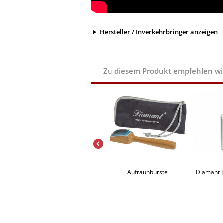
Hersteller / Inverkehrbringer anzeigen
Zu diesem Produkt empfehlen wir 
Collonil Lack Polish Classic schwarz
Nueva Epoca WK1 Absatzschoner
Aufrauhbürste
Diamant 