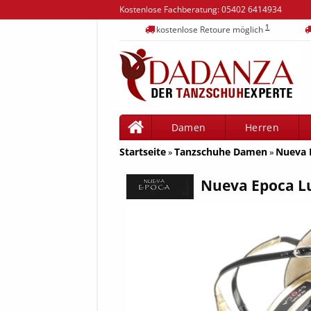
Kostenlose Fachberatung:
05402 6414934
1
kostenlose Retoure möglich
Damen
Herren
Startseite
Tanzschuhe Damen
Nueva 
»
»
Nueva Epoca L