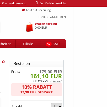
ig & umweltbewusst
Zur Mobilen Ansicht
Kauf auf Rechnung
KONTO
ANMELDEN
Warenkorb (0)
0,00 EUR
heiten
Filiale
SALE
%
Bestellen
179,00 EUR
Preis:
161,10 EUR
[inkl. 19% MwSt zzgl.
Versand
]
10% RABATT
17,90 EUR GESPART!
Anzahl: