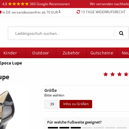
4,8
360 Google-Rezensionen
Wir versenden nachhalt
5
15 TAGE WIDERRUFSRECHT
In DE versandkostenfrei ab 70 EUR
Kinder
Outdoor
Zubehör
Gutscheine
Neu
Epoca Lupe
upe
Größe
Bitte wählen
Infos zu Größen
39
Für welche Fußweite geeignet?