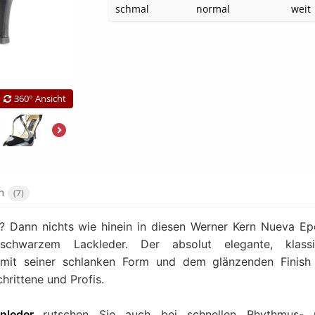
schmal
normal
weit
360° Ansicht
en
(7)
s? Dann nichts wie hinein in diesen Werner Kern Nueva E
hwarzem Lackleder. Der absolut elegante, klassi
 mit seiner schlanken Form und dem glänzenden Finish
hrittene und Profis.
enleder
rutschen Sie auch bei schnellen Rhythmus- 