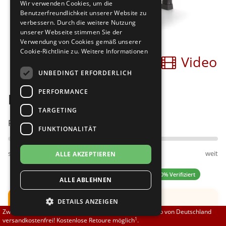
Wir verwenden Cookies, um die
Brautschuhe
Merlet
Benutzerfreundlichkeit unserer Website zu
verbessern. Durch die weitere Nutzung
unserer Webseite stimmen Sie der
Sneaker
Nueva Epoca
Verwendung von Cookies gemäß unserer
Cookie-Richtlinie zu.
Weitere Informationen
Bilder
Video
Untergrößen 33-35
Portdance
UNBEDINGT ERFORDERLICH
Übergrößen 43-44
RayRose
PERFORMANCE
Nueva Epoca Paloma
Flexerinas
Rummos
TARGETING
Passt am besten bei Fußweite:
FUNKTIONALITÄT
Rumpf
schmal
normal
weit
ALLE AKZEPTIEREN
SoDanca
5.00 (4 Bewertungen)
✓ 100% Verifiziert
ALLE ABLEHNEN
Suny
Hinweis:
Schuh fällt groß aus.
DETAILS ANZEIGEN
TopTanz
Zwischen 70,00 EUR und 800,00 EUR liefern wir innerhalb von Deutschland
Empfehlung: Eine
halbe UK
Nummer kleiner
1
versandkostenfrei! Kostenlose Retoure möglich
.
bestellen.