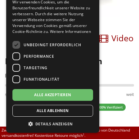
Wir verwenden Cookies, um die
Brautschuhe
Merlet
Benutzerfreundlichkeit unserer Website zu
verbessern. Durch die weitere Nutzung
unserer Webseite stimmen Sie der
Sneaker
Nueva Epoca
Verwendung von Cookies gemäß unserer
Cookie-Richtlinie zu.
Weitere Informationen
Bilder
Video
Untergrößen 33-35
Portdance
UNBEDINGT ERFORDERLICH
Übergrößen 43-44
RayRose
PERFORMANCE
PortDance 008 Premium
Flexerinas
Rummos
TARGETING
Passt am besten bei Fußweite:
FUNKTIONALITÄT
Rumpf
schmal
normal
weit
ALLE AKZEPTIEREN
SoDanca
5.00 (14 Bewertungen)
✓ 100% Verifiziert
ALLE ABLEHNEN
Suny
DETAILS ANZEIGEN
TopTanz
139,00 EUR
Zwischen 70,00 EUR und 800,00 EUR liefern wir innerhalb von Deutschland
1
versandkostenfrei! Kostenlose Retoure möglich
.