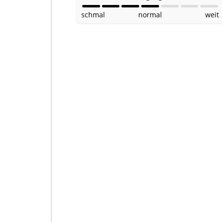
schmal
normal
weit