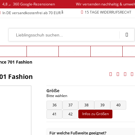
4,8
360 Google-Rezensionen
Wir versenden nachhaltig & umwel
5
15 TAGE WIDERRUFSRECHT
In DE versandkostenfrei ab 70 EUR
Kinder
Outdoor
Zubehör
Gutscheine
Neu
nce 701 Fashion
01 Fashion
Größe
Bitte wählen
36
37
38
39
40
Infos zu Größen
41
42
Für welche Fußweite geeignet?