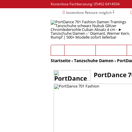
Kostenlose Fachberatung:
05402 6414934
1
kostenlose Retoure möglich
Damen
Herren
Startseite
Tanzschuhe Damen
PortDa
»
»
PortDance 7