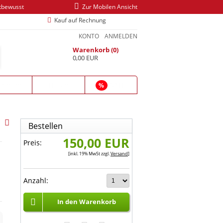
tbewusst
Zur Mobilen Ansicht
Kauf auf Rechnung
KONTO
ANMELDEN
Warenkorb (0)
0,00 EUR
heiten
Filiale
SALE
%
Bestellen
150,00 EUR
Preis:
[inkl. 19% MwSt zzgl.
Versand
]
Anzahl:
In den Warenkorb