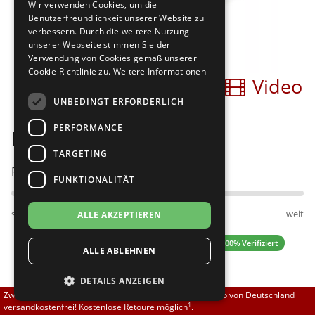
Wir verwenden Cookies, um die
Brautschuhe
Merlet
Benutzerfreundlichkeit unserer Website zu
verbessern. Durch die weitere Nutzung
unserer Webseite stimmen Sie der
Sneaker
Nueva Epoca
Verwendung von Cookies gemäß unserer
Cookie-Richtlinie zu.
Weitere Informationen
Bilder
Video
Untergrößen 33-35
Portdance
UNBEDINGT ERFORDERLICH
Übergrößen 43-44
RayRose
PERFORMANCE
PortDance PD024 Pro
Flexerinas
Rummos
TARGETING
Passt am besten bei Fußweite:
FUNKTIONALITÄT
Rumpf
schmal
normal
weit
ALLE AKZEPTIEREN
SoDanca
4.67 (12 Bewertungen)
✓ 100% Verifiziert
ALLE ABLEHNEN
Suny
DETAILS ANZEIGEN
TopTanz
130,00 EUR
Zwischen 70,00 EUR und 800,00 EUR liefern wir innerhalb von Deutschland
1
versandkostenfrei! Kostenlose Retoure möglich
.