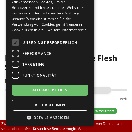
Wir verwenden Cookies, um die
Brautschuhe
Merlet
Benutzerfreundlichkeit unserer Website zu
verbessern. Durch die weitere Nutzung
unserer Webseite stimmen Sie der
Sneaker
Nueva Epoca
Verwendung von Cookies gemäß unserer
Cookie-Richtlinie zu.
Weitere Informationen
Bilder
Untergrößen 33-35
Portdance
UNBEDINGT ERFORDERLICH
Übergrößen 43-44
RayRose
PERFORMANCE
RayRose 116A Rockslide Flesh
Flexerinas
Rummos
TARGETING
Satin 5 - WEIT
FUNKTIONALITÄT
Rumpf
Passt am besten bei Fußweite:
ALLE AKZEPTIEREN
SoDanca
schmal
normal
weit
ALLE ABLEHNEN
Suny
5.00 (1 Bewertungen)
✓ 100% Verifiziert
DETAILS ANZEIGEN
TopTanz
Zwischen 70,00 EUR und 800,00 EUR liefern wir innerhalb von Deutschland
1
versandkostenfrei! Kostenlose Retoure möglich
.