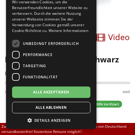
Wir verwenden Cookies, um die
Brautschuhe
Merlet
Benutzerfreundlichkeit unserer Website zu
verbessern. Durch die weitere Nutzung
unserer Webseite stimmen Sie der
Sneaker
Nueva Epoca
Verwendung von Cookies gemäß unserer
Cookie-Richtlinie zu.
Weitere Informationen
Bilder
Video
Untergrößen 33-35
Portdance
UNBEDINGT ERFORDERLICH
Übergrößen 43-44
RayRose
PERFORMANCE
RayRose 415 Solstice schwarz
Flexerinas
Rummos
TARGETING
Passt am besten bei Fußweite:
FUNKTIONALITÄT
Rumpf
schmal
normal
weit
ALLE AKZEPTIEREN
SoDanca
4.83 (12 Bewertungen)
✓ 100% Verifiziert
ALLE ABLEHNEN
Suny
DETAILS ANZEIGEN
TopTanz
137,00 EUR
Zwischen 70,00 EUR und 800,00 EUR liefern wir innerhalb von Deutschland
1
versandkostenfrei! Kostenlose Retoure möglich
.