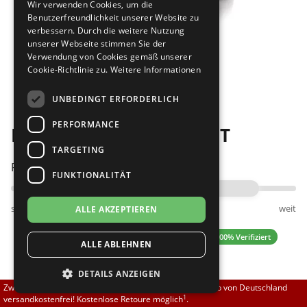
Wir verwenden Cookies, um die
Brautschuhe
Merlet
Benutzerfreundlichkeit unserer Website zu
verbessern. Durch die weitere Nutzung
unserer Webseite stimmen Sie der
Sneaker
Nueva Epoca
Verwendung von Cookies gemäß unserer
Cookie-Richtlinie zu.
Weitere Informationen
Bilder
Untergrößen 33-35
Portdance
UNBEDINGT ERFORDERLICH
Übergrößen 43-44
RayRose
PERFORMANCE
RayRose 418 Tiber - WEIT
Flexerinas
Rummos
TARGETING
Passt am besten bei Fußweite:
FUNKTIONALITÄT
Rumpf
schmal
normal
weit
ALLE AKZEPTIEREN
SoDanca
5.00 (10 Bewertungen)
✓ 100% Verifiziert
ALLE ABLEHNEN
Suny
DETAILS ANZEIGEN
TopTanz
141,00 EUR
Zwischen 70,00 EUR und 800,00 EUR liefern wir innerhalb von Deutschland
1
versandkostenfrei! Kostenlose Retoure möglich
.