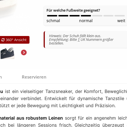
Für welche Fußweite geeignet?
schmal
normal
weit
Hinweis: Der Schuh fällt klein aus.
Empfehlung: Bitte
1
UK Nummern größer
360° Ansicht
bestellen.
en
Reservieren
au
ist ein vielseitiger Tanzsneaker, der Komfort, Beweglich
inander verbindet. Entwickelt für dynamische Tanzstile
stützt er jede Bewegung mit Leichtigkeit und Präzision.
aterial aus robustem Leinen
sorgt für ein angenehm leic
ch bei längeren Sessions frisch. Gleichzeitig überzeugt