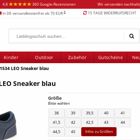
4,8
360 Google-Rezensionen
Wir versenden nachhalt
5
15 TAGE WIDERRUFSRECHT
In DE versandkostenfrei ab 70 EUR
Kinder
Outdoor
Zubehör
Gutscheine
Neu
1534 LEO Sneaker blau
LEO Sneaker blau
Größe
Bitte wählen
38
39
39,5
40
41
41,5
42
42,5
43
44
Infos zu Größen
44,5
45