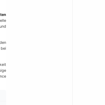
ten
elle
und
 den
 bei
keit
sige
ance