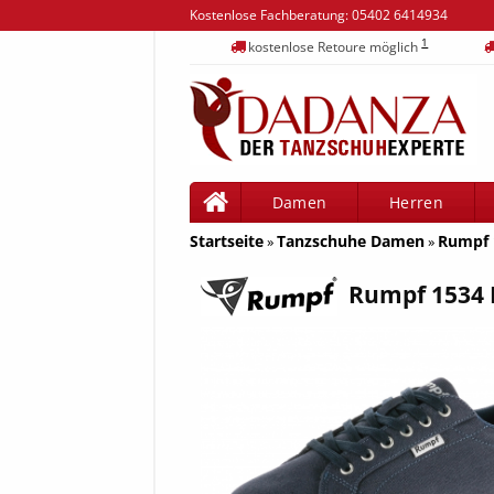
Kostenlose Fachberatung:
05402 6414934
1
kostenlose Retoure möglich
Damen
Herren
Startseite
Tanzschuhe Damen
Rumpf 
»
»
Rumpf 1534 