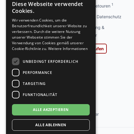
Diese Webseite verwendet
1
Info kostenlose Retouren
GERMAN
Cookies.
GERMAN
Privatsphäre und Datenschutz
Wir verwenden Cookies, um die
Benutzerfreundlichkeit unserer Website zu
Widerrufsbelehrung &
verbessern. Durch die weitere Nutzung
Widerrufsformular
unserer Webseite stimmen Sie der
Verwendung von Cookies gemäß unserer
Cookie-Richtlinie zu.
Weitere Informationen
Vertrag widerrufen
AGB
UNBEDINGT ERFORDERLICH
Impressum
PERFORMANCE
Ladengeschäft
TARGETING
Kontakt
FUNKTIONALITÄT
Jobs
ALLE AKZEPTIEREN
Tanzschuh Berater
ALLE ABLEHNEN