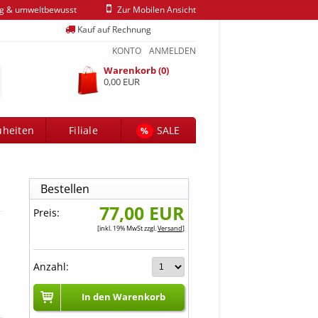
ig & umweltbewusst
Zur Mobilen Ansicht
Kauf auf Rechnung
KONTO
ANMELDEN
Warenkorb (0)
0,00 EUR
heiten
Filiale
SALE
%
Bestellen
77,00 EUR
Preis:
[inkl. 19% MwSt zzgl.
Versand
]
Anzahl:
In den Warenkorb