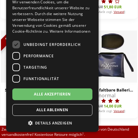
Wir verwenden Cookies, um die
Brautschuhe
Merlet
78,00 EUR
66,30 EUR
74,00 EUR
51,80 EUR
Benutzerfreundlichkeit unserer Website zu
[inkl. 19% MwSt zzgl.
]
[inkl. 19% MwSt zzgl.
]
Versand
Versand
verbessern. Durch die weitere Nutzung
unserer Webseite stimmen Sie der
Sneaker
Nueva Epoca
Verwendung von Cookies gemäß unserer
Cookie-Richtlinie zu.
Weitere Informationen
Untergrößen 33-35
Portdance
%
%
UNBEDINGT ERFORDERLICH
Übergrößen 43-44
RayRose
PERFORMANCE
Flexerinas
Rummos
TARGETING
FUNKTIONALITÄT
Rumpf
Só Danca BL116 sparkling gold
FLEXERINAS - faltbare Ballerinas, blau metallic
ALLE AKZEPTIEREN
3,8 cm
normal
normal
SoDanca
78,00 EUR
66,30 EUR
16,95 EUR
14,00 EUR
ALLE ABLEHNEN
Suny
[inkl. 19% MwSt zzgl.
]
[inkl. 19% MwSt zzgl.
]
Versand
Versand
DETAILS ANZEIGEN
TopTanz
Zwischen 70,00 EUR und 800,00 EUR liefern wir innerhalb von Deutschland
1
versandkostenfrei! Kostenlose Retoure möglich
.
%
%