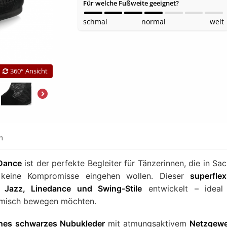
Für welche Fußweite geeignet?
schmal
normal
weit
360° Ansicht
en
Dance
ist der perfekte Begleiter für Tänzerinnen, die in Sa
 keine Kompromisse eingehen wollen. Dieser
superflex
r
Jazz, Linedance und Swing-Stile
entwickelt – ideal 
namisch bewegen möchten.
hes schwarzes Nubukleder
mit atmungsaktivem
Netzgew