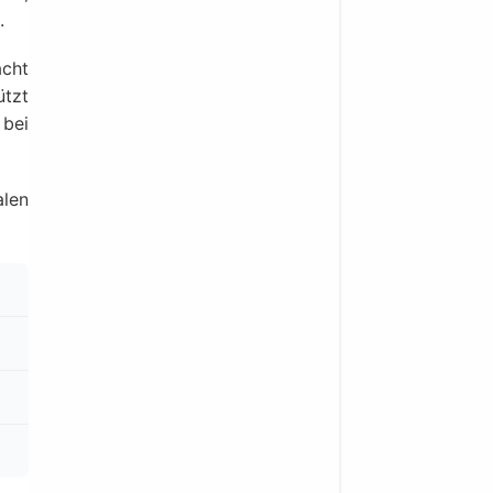
.
cht
ützt
 bei
alen