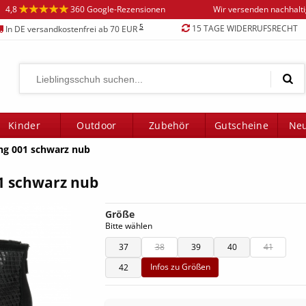
4,8
360 Google-Rezensionen
Wir versenden nachhalt
5
15 TAGE WIDERRUFSRECHT
In DE versandkostenfrei ab 70 EUR
Kinder
Outdoor
Zubehör
Gutscheine
Neu
ng 001 schwarz nub
1 schwarz nub
Größe
Bitte wählen
37
38
39
40
41
Infos zu Größen
42