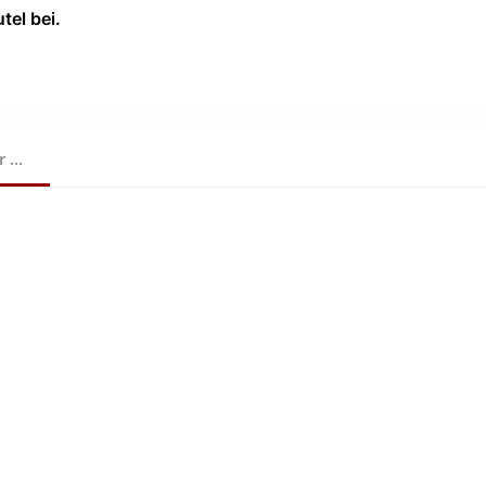
tel bei.
...