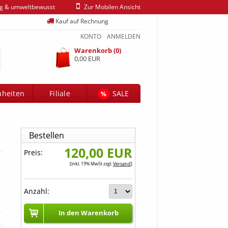
ig & umweltbewusst
Zur Mobilen Ansicht
Kauf auf Rechnung
KONTO
ANMELDEN
Warenkorb (0)
0,00 EUR
heiten
Filiale
SALE
%
Bestellen
120,00 EUR
Preis:
[inkl. 19% MwSt zzgl.
Versand
]
Anzahl:
In den Warenkorb