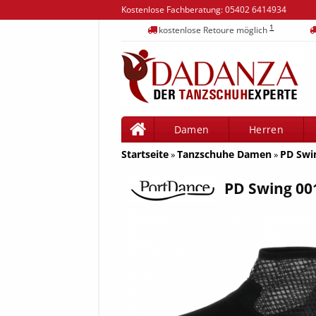
Kostenlose Fachberatung:
05402 6414934
1
kostenlose Retoure möglich
Damen
Herren
Startseite
Tanzschuhe Damen
PD Swi
»
»
PD Swing 00