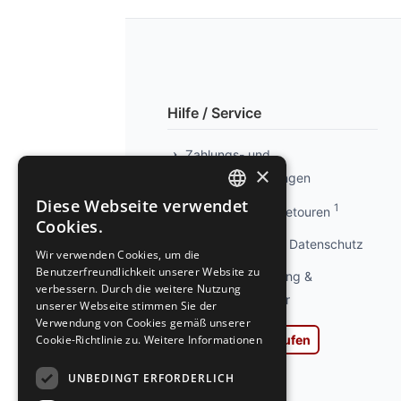
Hilfe / Service
Zahlungs- und
×
Versandbedingungen
Diese Webseite verwendet
1
Info kostenlose Retouren
GERMAN
Cookies.
GERMAN
Privatsphäre und Datenschutz
Wir verwenden Cookies, um die
Benutzerfreundlichkeit unserer Website zu
Widerrufsbelehrung &
verbessern. Durch die weitere Nutzung
Widerrufsformular
unserer Webseite stimmen Sie der
Verwendung von Cookies gemäß unserer
Cookie-Richtlinie zu.
Weitere Informationen
Vertrag widerrufen
AGB
UNBEDINGT ERFORDERLICH