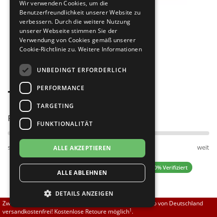
Wir verwenden Cookies, um die
Brautschuhe
Merlet
Benutzerfreundlichkeit unserer Website zu
verbessern. Durch die weitere Nutzung
unserer Webseite stimmen Sie der
Sneaker
Nueva Epoca
Verwendung von Cookies gemäß unserer
Cookie-Richtlinie zu.
Weitere Informationen
Bilder
Untergrößen 33-35
Portdance
UNBEDINGT ERFORDERLICH
Übergrößen 43-44
RayRose
PERFORMANCE
Top Tanz 4214 Lion
Flexerinas
Rummos
TARGETING
Passt am besten bei Fußweite:
FUNKTIONALITÄT
Rumpf
schmal
normal
weit
ALLE AKZEPTIEREN
SoDanca
4.33 (6 Bewertungen)
✓ 100% Verifiziert
ALLE ABLEHNEN
Suny
DETAILS ANZEIGEN
TopTanz
139,90 EUR
Zwischen 70,00 EUR und 800,00 EUR liefern wir innerhalb von Deutschland
1
versandkostenfrei! Kostenlose Retoure möglich
.