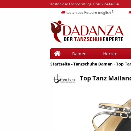
Kostenlose Fachberatung:
05402 6414934
1
kostenlose Retoure möglich
Damen
Herren
Startseite
Tanzschuhe Damen
Top Ta
»
»
Top Tanz Mailan