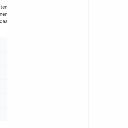
ten
hnen
 das