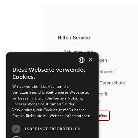
Hilfe / Service
Zahlungs- und
×
Versandbedingungen
Diese Webseite verwendet
1
Info kostenlose Retouren
GERMAN
Cookies.
GERMAN
Privatsphäre und Datenschutz
Wir verwenden Cookies, um die
Benutzerfreundlichkeit unserer Website zu
Widerrufsbelehrung &
verbessern. Durch die weitere Nutzung
Widerrufsformular
unserer Webseite stimmen Sie der
Verwendung von Cookies gemäß unserer
Cookie-Richtlinie zu.
Weitere Informationen
Vertrag widerrufen
AGB
UNBEDINGT ERFORDERLICH