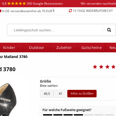
4,8
360 Google-Rezensionen
Wir versenden nachhalt
5
15 TAGE WIDERRUFSRECHT
In DE versandkostenfrei ab 70 EUR
Kinder
Outdoor
Zubehör
Gutscheine
Neu
nz Mailand 3780
d 3780
Größe
Bitte wählen
Infos zu Größen
40,5
41
Für welche Fußweite geeignet?