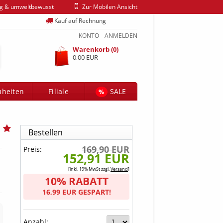
ig & umweltbewusst
Zur Mobilen Ansicht
Kauf auf Rechnung
KONTO
ANMELDEN
Warenkorb (0)
0,00 EUR
heiten
Filiale
SALE
%
Bestellen
169,90 EUR
Preis:
152,91 EUR
[inkl. 19% MwSt zzgl.
Versand
]
10% RABATT
16,99 EUR GESPART!
Anzahl: