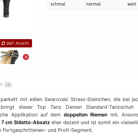
schmal
normal
weit
360° Ansicht
en
(3)
arkett mit edlen Swarovski Strass-Steinchen, die bei j
se bringt dieser Top Tanz Damen Standard-Tanzschuh 
sche Applikation auf dem
doppelten Riemen
mit. Anson
t
7 cm Stiletto-Absatz
eher dezent und ist somit ein vielseit
im Fortgeschrittenen- und Profi-Segment.