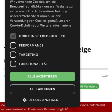
Wir verwenden Cookies, um die
Brautschuhe
Merlet
Benutzerfreundlichkeit unserer Website zu
verbessern. Durch die weitere Nutzung
unserer Webseite stimmen Sie der
Sneaker
Nueva Epoca
Verwendung von Cookies gemäß unserer
Cookie-Richtlinie zu.
Weitere Informationen
Bilder
Untergrößen 33-35
Portdance
UNBEDINGT ERFORDERLICH
Übergrößen 43-44
RayRose
PERFORMANCE
Top Tanz Miami 3669 beige
Flexerinas
Rummos
TARGETING
Passt am besten bei Fußweite:
FUNKTIONALITÄT
Rumpf
schmal
normal
weit
ALLE AKZEPTIEREN
SoDanca
4.50 (2 Bewertungen)
✓ 100% Verifiziert
ALLE ABLEHNEN
Suny
DETAILS ANZEIGEN
TopTanz
149,90 EUR
Zwischen 70,00 EUR und 800,00 EUR liefern wir innerhalb von Deutschland
1
versandkostenfrei! Kostenlose Retoure möglich
.