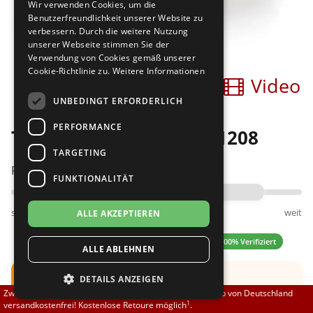
Wir verwenden Cookies, um die
Brautschuhe
Merlet
Benutzerfreundlichkeit unserer Website zu
verbessern. Durch die weitere Nutzung
unserer Webseite stimmen Sie der
Sneaker
Nueva Epoca
Verwendung von Cookies gemäß unserer
Cookie-Richtlinie zu.
Weitere Informationen
Bilder
Video
Untergrößen 33-35
Portdance
UNBEDINGT ERFORDERLICH
Übergrößen 43-44
RayRose
PERFORMANCE
Top Tanz Tanzsneaker 1208
Flexerinas
Rummos
TARGETING
Passt am besten bei Fußweite:
FUNKTIONALITÄT
Rumpf
schmal
normal
weit
ALLE AKZEPTIEREN
SoDanca
4.56 (16 Bewertungen)
✓ 100% Verifiziert
ALLE ABLEHNEN
Suny
Hinweis:
Schuh fällt groß aus
DETAILS ANZEIGEN
TopTanz
Zwischen 70,00 EUR und 800,00 EUR liefern wir innerhalb von Deutschland
Empfehlung: Ca. eine UK Größe kleiner bestellen
1
versandkostenfrei! Kostenlose Retoure möglich
.