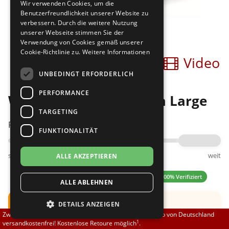
Wir verwenden Cookies, um die
Brautschuhe
Merlet
Benutzerfreundlichkeit unserer Website zu
verbessern. Durch die weitere Nutzung
unserer Webseite stimmen Sie der
Sneaker
Nueva Epoca
Verwendung von Cookies gemäß unserer
Cookie-Richtlinie zu.
Weitere Informationen
Bilder
Video
Untergrößen 33-35
Portdance
UNBEDINGT ERFORDERLICH
Übergrößen 43-44
RayRose
PERFORMANCE
Werner Kern 28011 Xtra Large
Flexerinas
Rummos
TARGETING
Passt am besten bei Fußweite:
FUNKTIONALITÄT
Rumpf
schmal
normal
weit
ALLE AKZEPTIEREN
SoDanca
4.17 (12 Bewertungen)
✓ 100% Verifiziert
ALLE ABLEHNEN
Suny
Hinweis:
Schuh fällt groß aus.
DETAILS ANZEIGEN
TopTanz
Zwischen 70,00 EUR und 800,00 EUR liefern wir innerhalb von Deutschland
Empfehlung: Eine
ganze UK
Nummer kleiner
1
versandkostenfrei! Kostenlose Retoure möglich
.
bestellen.