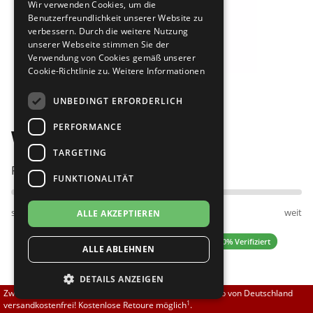
Wir verwenden Cookies, um die
Brautschuhe
Merlet
Benutzerfreundlichkeit unserer Website zu
verbessern. Durch die weitere Nutzung
unserer Webseite stimmen Sie der
Sneaker
Nueva Epoca
Verwendung von Cookies gemäß unserer
Cookie-Richtlinie zu.
Weitere Informationen
Bilder
Untergrößen 33-35
Portdance
UNBEDINGT ERFORDERLICH
Übergrößen 43-44
RayRose
PERFORMANCE
Werner Kern 28016
Flexerinas
Rummos
TARGETING
Passt am besten bei Fußweite:
FUNKTIONALITÄT
Rumpf
schmal
normal
weit
ALLE AKZEPTIEREN
SoDanca
0.00 (0 Bewertungen)
✓ 100% Verifiziert
ALLE ABLEHNEN
Suny
DETAILS ANZEIGEN
TopTanz
129,60 EUR
Zwischen 70,00 EUR und 800,00 EUR liefern wir innerhalb von Deutschland
144,00 EUR
1
versandkostenfrei! Kostenlose Retoure möglich
.