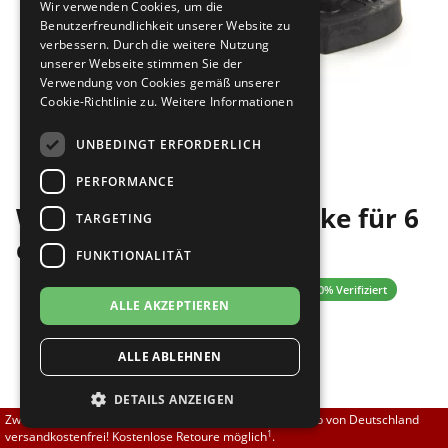
Wir verwenden Cookies, um die
Brautschuhe
Merlet
Benutzerfreundlichkeit unserer Website zu
verbessern. Durch die weitere Nutzung
unserer Webseite stimmen Sie der
Sneaker
Nueva Epoca
Verwendung von Cookies gemäß unserer
Cookie-Richtlinie zu.
Weitere Informationen
Untergrößen 33-35
Portdance
Bilder
UNBEDINGT ERFORDERLICH
Übergrößen 43-44
RayRose
PERFORMANCE
Werner Kern Absatzflecke für 6
Flexerinas
Rummos
TARGETING
cm-Absätze
FUNKTIONALITÄT
Rumpf
5.00 (2 Bewertungen)
✓ 100% Verifiziert
ALLE AKZEPTIEREN
SoDanca
4,00 EUR
ALLE ABLEHNEN
Suny
DETAILS ANZEIGEN
TopTanz
[inkl. 19% MwSt zzgl.
]
Versand
Zwischen 70,00 EUR und 800,00 EUR liefern wir innerhalb von Deutschland
Größe nicht auf Lager?
1
versandkostenfrei! Kostenlose Retoure möglich
.