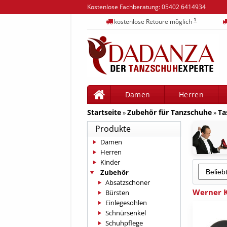
Kostenlose Fachberatung:
05402 6414934
1
kostenlose Retoure möglich
Damen
Herren
Startseite
Zubehör für Tanzschuhe
Ta
»
»
Produkte
Damen
Herren
Kinder
Zubehör
Absatzschoner
Werner K
Bürsten
Einlegesohlen
Schnürsenkel
Schuhpflege