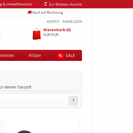
ig & umweltbewusst
Zur Mobilen Ansicht
Kauf auf Rechnung
KONTO
ANMELDEN
Warenkorb (0)
0,00 EUR
heiten
Filiale
SALE
%
r deinen Tanzstil!
1