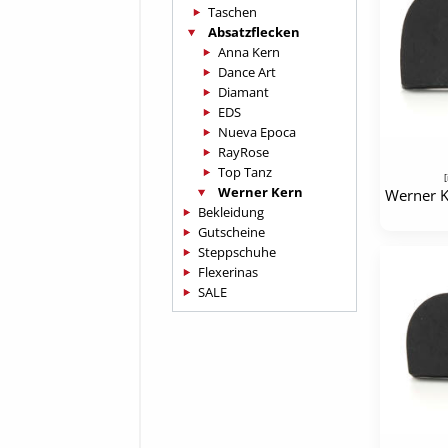
Taschen
Absatzflecken
Anna Kern
Dance Art
Diamant
EDS
Nueva Epoca
RayRose
Top Tanz
[
Werner Kern
Bekleidung
Gutscheine
Steppschuhe
Flexerinas
SALE