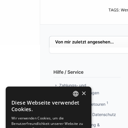
TAGS:
Wer
Von mir zuletzt angesehen...
Hilfe / Service
Zahlungs- und
×
Versandbedingungen
Diese Webseite verwendet
1
Info kostenlose Retouren
GERMAN
Cookies.
GERMAN
Privatsphäre und Datenschutz
Wir verwenden Cookies, um die
Benutzerfreundlichkeit unserer Website zu
Widerrufsbelehrung &