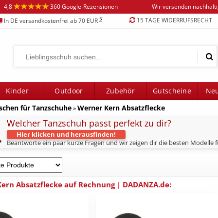
4,8
360 Google-Rezensionen
Wir versenden nachhalt
5
15 TAGE WIDERRUFSRECHT
In DE versandkostenfrei ab 70 EUR
Kinder
Outdoor
Zubehör
Gutscheine
Neu
schen für Tanzschuhe
Werner Kern Absatzflecke
»
Welcher Tanzschuh passt perfekt zu dir?
Hier klicken und herausfinden!
Beantworte ein paar kurze Fragen und wir zeigen dir die besten Modelle fü
ern Absatzflecke auf Rechnung | DADANZA.de: