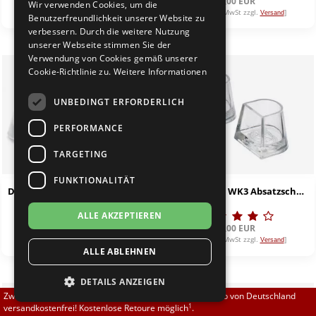
5,00 EUR
5,00 EUR
Wir verwenden Cookies, um die
Brautschuhe
Merlet
[inkl. 19% MwSt zzgl.
]
[inkl. 19% MwSt zzgl.
]
Versand
Versand
Benutzerfreundlichkeit unserer Website zu
verbessern. Durch die weitere Nutzung
unserer Webseite stimmen Sie der
Sneaker
Nueva Epoca
Verwendung von Cookies gemäß unserer
Cookie-Richtlinie zu.
Weitere Informationen
Untergrößen 33-35
Portdance
UNBEDINGT ERFORDERLICH
Übergrößen 43-44
RayRose
PERFORMANCE
Flexerinas
Rummos
TARGETING
FUNKTIONALITÄT
Rumpf
Diamant HW02970 Absatzschoner für Spanish Absätze
Werner Kern WK3 Absatzschoner für 60/65/80 mm Absätze
ALLE AKZEPTIEREN
SoDanca
5,00 EUR
5,00 EUR
[inkl. 19% MwSt zzgl.
]
[inkl. 19% MwSt zzgl.
]
Versand
Versand
ALLE ABLEHNEN
Suny
DETAILS ANZEIGEN
TopTanz
Zwischen 70,00 EUR und 800,00 EUR liefern wir innerhalb von Deutschland
1
versandkostenfrei! Kostenlose Retoure möglich
.