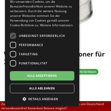
Wir verwenden Cookies, um die
Brautschuhe
Merlet
Benutzerfreundlichkeit unserer Website zu
verbessern. Durch die weitere Nutzung
unserer Webseite stimmen Sie der
Sneaker
Nueva Epoca
Verwendung von Cookies gemäß unserer
Cookie-Richtlinie zu.
Weitere Informationen
Untergrößen 33-35
Portdance
Bilder
UNBEDINGT ERFORDERLICH
Übergrößen 43-44
RayRose
PERFORMANCE
Werner Kern Absatzschoner für
Flexerinas
Rummos
TARGETING
34 mm Absätze
FUNKTIONALITÄT
Rumpf
5.00 (1 Bewertungen)
✓ 100% Verifiziert
ALLE AKZEPTIEREN
SoDanca
5,00 EUR
ALLE ABLEHNEN
Suny
DETAILS ANZEIGEN
TopTanz
[inkl. 19% MwSt zzgl.
]
Versand
Zwischen 70,00 EUR und 800,00 EUR liefern wir innerhalb von Deutschland
Größe nicht auf Lager?
1
versandkostenfrei! Kostenlose Retoure möglich
.