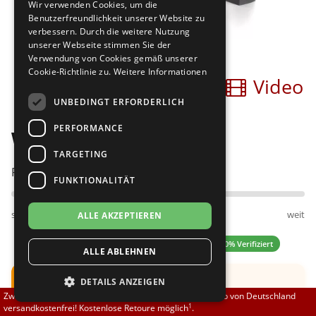
Wir verwenden Cookies, um die
Brautschuhe
Merlet
Benutzerfreundlichkeit unserer Website zu
verbessern. Durch die weitere Nutzung
unserer Webseite stimmen Sie der
Sneaker
Nueva Epoca
Verwendung von Cookies gemäß unserer
Cookie-Richtlinie zu.
Weitere Informationen
Bilder
Video
Untergrößen 33-35
Portdance
UNBEDINGT ERFORDERLICH
Übergrößen 43-44
RayRose
PERFORMANCE
Werner Kern Eva 5,5
Flexerinas
Rummos
TARGETING
Passt am besten bei Fußweite:
FUNKTIONALITÄT
Rumpf
schmal
normal
weit
ALLE AKZEPTIEREN
SoDanca
4.44 (9 Bewertungen)
✓ 100% Verifiziert
ALLE ABLEHNEN
Suny
Hinweis:
Schuh fällt groß aus.
DETAILS ANZEIGEN
TopTanz
Zwischen 70,00 EUR und 800,00 EUR liefern wir innerhalb von Deutschland
Empfehlung: Eine
halbe UK
Nummer kleiner
1
versandkostenfrei! Kostenlose Retoure möglich
.
bestellen.