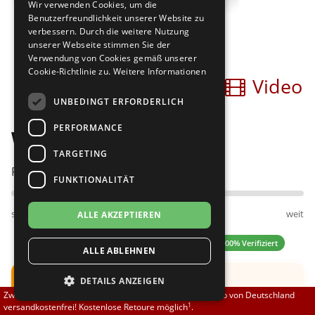
Wir verwenden Cookies, um die
Brautschuhe
Merlet
Benutzerfreundlichkeit unserer Website zu
verbessern. Durch die weitere Nutzung
unserer Webseite stimmen Sie der
Sneaker
Nueva Epoca
Verwendung von Cookies gemäß unserer
Cookie-Richtlinie zu.
Weitere Informationen
Bilder
Video
Untergrößen 33-35
Portdance
UNBEDINGT ERFORDERLICH
Übergrößen 43-44
RayRose
PERFORMANCE
Werner Kern Fatima 5
Flexerinas
Rummos
TARGETING
Passt am besten bei Fußweite:
FUNKTIONALITÄT
Rumpf
schmal
normal
weit
ALLE AKZEPTIEREN
SoDanca
4.91 (11 Bewertungen)
✓ 100% Verifiziert
ALLE ABLEHNEN
Suny
Hinweis:
Schuh fällt groß aus.
DETAILS ANZEIGEN
TopTanz
Zwischen 70,00 EUR und 800,00 EUR liefern wir innerhalb von Deutschland
Empfehlung: Bitte eine
ganze UK
Nummer kleiner
1
versandkostenfrei! Kostenlose Retoure möglich
.
bestellen.