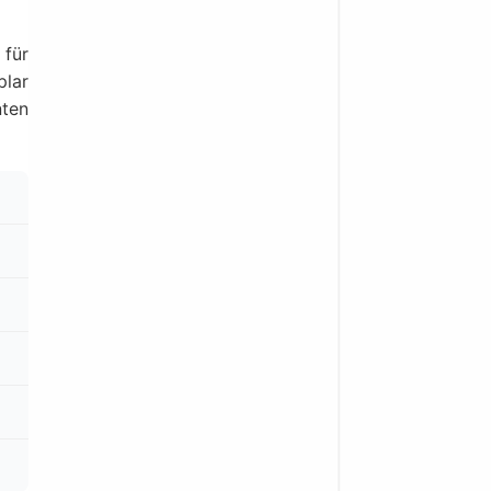
z
für
plar
nten