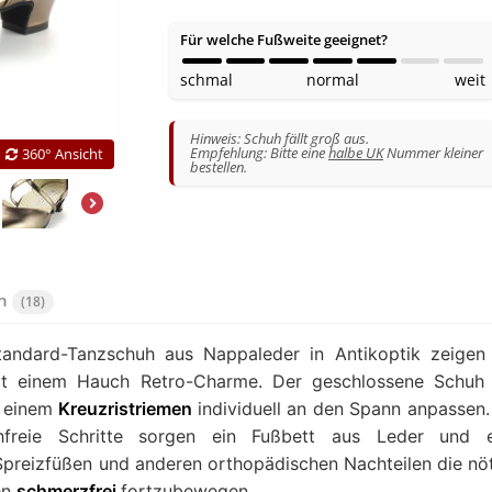
Für welche Fußweite geeignet?
schmal
normal
weit
Hinweis: Schuh fällt groß aus.
Empfehlung: Bitte eine
halbe UK
Nummer kleiner
360° Ansicht
bestellen.
en
(18)
andard-Tanzschuh aus Nappaleder in Antikoptik zeigen
mit einem Hauch Retro-Charme. Der geschlossene Schuh
t einem
Kreuzristriemen
individuell an den Spann anpassen.
freie Schritte sorgen ein Fußbett aus Leder und e
 Spreizfüßen und anderen orthopädischen Nachteilen die nö
en
schmerzfrei
fortzubewegen.