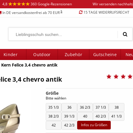
4,8
360 Google-Rezensionen
Wir versenden nachhalt
5
15 TAGE WIDERRUFSRECHT
In DE versandkostenfrei ab 70 EUR
Kinder
Outdoor
Zubehör
Gutscheine
Neu
Kern Felice 3,4 chevro antik
ice 3,4 chevro antik
Größe
Bitte wählen
35 1/3
36
36 2/3
37 1/3
38
38 2/3
39 1/3
40
40 2/3
41 1/3
Infos zu Größen
42
42 2/3