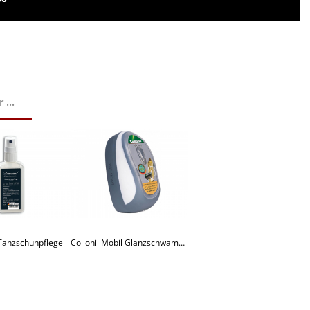
...
Tanzschuhpflege
Collonil Mobil Glanzschwamm farblos