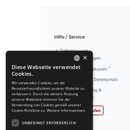
Hilfe / Service
Zahlungs- und
×
Versandbedingungen
Diese Webseite verwendet
1
Info kostenlose Retouren
GERMAN
Cookies.
GERMAN
Privatsphäre und Datenschutz
Wir verwenden Cookies, um die
Benutzerfreundlichkeit unserer Website zu
Widerrufsbelehrung &
verbessern. Durch die weitere Nutzung
Widerrufsformular
unserer Webseite stimmen Sie der
Verwendung von Cookies gemäß unserer
Cookie-Richtlinie zu.
Weitere Informationen
Vertrag widerrufen
AGB
UNBEDINGT ERFORDERLICH