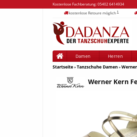
Kostenlose Fachberatung:
05402 6414934
1
kostenlose Retoure möglich
Damen
Herren
Startseite
Tanzschuhe Damen
Werner 
»
»
Werner Kern Fel