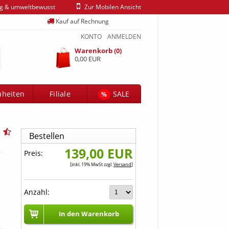
ig & umweltbewusst
Zur Mobilen Ansicht
Kauf auf Rechnung
KONTO
ANMELDEN
Warenkorb (0)
0,00 EUR
heiten
Filiale
SALE
%
Bestellen
139,00 EUR
Preis:
[inkl. 19% MwSt zzgl.
Versand
]
Anzahl:
In den Warenkorb