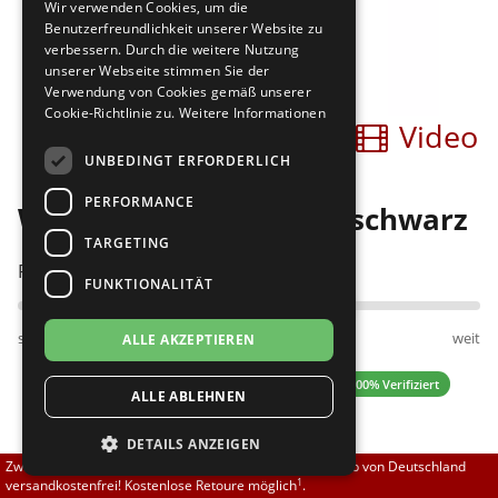
Wir verwenden Cookies, um die
Brautschuhe
Merlet
Benutzerfreundlichkeit unserer Website zu
verbessern. Durch die weitere Nutzung
unserer Webseite stimmen Sie der
Sneaker
Nueva Epoca
Verwendung von Cookies gemäß unserer
Cookie-Richtlinie zu.
Weitere Informationen
Bilder
Video
Untergrößen 33-35
Portdance
UNBEDINGT ERFORDERLICH
Übergrößen 43-44
RayRose
PERFORMANCE
Werner Kern Olivia 3,4 schwarz
Flexerinas
Rummos
TARGETING
Passt am besten bei Fußweite:
FUNKTIONALITÄT
Rumpf
schmal
normal
weit
ALLE AKZEPTIEREN
SoDanca
4.57 (30 Bewertungen)
✓ 100% Verifiziert
ALLE ABLEHNEN
Suny
DETAILS ANZEIGEN
TopTanz
139,00 EUR
Zwischen 70,00 EUR und 800,00 EUR liefern wir innerhalb von Deutschland
1
versandkostenfrei! Kostenlose Retoure möglich
.