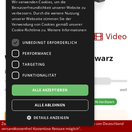
Wir verwenden Cookies, um die
Brautschuhe
Merlet
Benutzerfreundlichkeit unserer Website zu
verbessern. Durch die weitere Nutzung
unserer Webseite stimmen Sie der
Sneaker
Nueva Epoca
Verwendung von Cookies gemäß unserer
Cookie-Richtlinie zu.
Weitere Informationen
Bilder
Video
Untergrößen 33-35
Portdance
UNBEDINGT ERFORDERLICH
Übergrößen 43-44
RayRose
PERFORMANCE
Werner Kern Ruth 5 schwarz
Flexerinas
Rummos
TARGETING
Passt am besten bei Fußweite:
FUNKTIONALITÄT
Rumpf
schmal
normal
weit
ALLE AKZEPTIEREN
SoDanca
4.63 (8 Bewertungen)
✓ 100% Verifiziert
ALLE ABLEHNEN
Suny
Hinweis:
Schuh fällt groß aus.
DETAILS ANZEIGEN
TopTanz
Zwischen 70,00 EUR und 800,00 EUR liefern wir innerhalb von Deutschland
Empfehlung: Eine
halbe UK
Nummer kleiner
1
versandkostenfrei! Kostenlose Retoure möglich
.
bestellen.