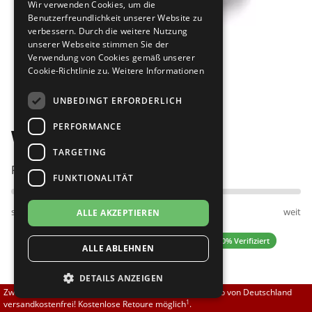
Wir verwenden Cookies, um die
Brautschuhe
Merlet
Benutzerfreundlichkeit unserer Website zu
verbessern. Durch die weitere Nutzung
unserer Webseite stimmen Sie der
Sneaker
Nueva Epoca
Verwendung von Cookies gemäß unserer
Cookie-Richtlinie zu.
Weitere Informationen
Bilder
Untergrößen 33-35
Portdance
UNBEDINGT ERFORDERLICH
Übergrößen 43-44
RayRose
PERFORMANCE
Werner Kern Stine 3,4
Flexerinas
Rummos
TARGETING
Passt am besten bei Fußweite:
FUNKTIONALITÄT
Rumpf
schmal
normal
weit
ALLE AKZEPTIEREN
SoDanca
5.00 (4 Bewertungen)
✓ 100% Verifiziert
ALLE ABLEHNEN
Suny
DETAILS ANZEIGEN
TopTanz
144,00 EUR
Zwischen 70,00 EUR und 800,00 EUR liefern wir innerhalb von Deutschland
1
versandkostenfrei! Kostenlose Retoure möglich
.