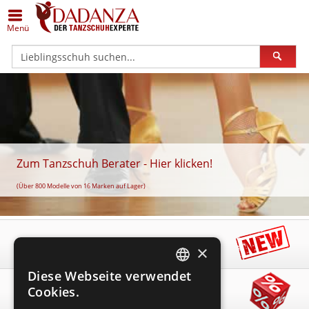
Zurück
Zurück
Zurück
Zurück
Zurück
Zurück
Menü
Alle Damenschuhe
Schuhe in Silber
Anna Kern
Alle Herrenschuhe
Schuhe in Übergrößen
Dance Art
Geschlossene Schuhe
Schuhe in Bronze/Kupfer
Bleyer
Klassische Herrenschuhe
Schuhe (breit)
Diamant
Offene Schuhe
Schuhe in Schwarz
Bloch
Sneaker
Schuhe (schmal)
Merlet
Trainer
Schuhe in Weiß
Dance Art
Lateinschuhe
Geteilte Sohle
Nueva Epoca
Zum Tanzschuh Berater - Hier klicken!
Gymnastik / Jazz
Schuhe - schmal
Dancin Milano
Gymnastik- / Jazzschuhe
Einlagengeeignet
Portdance
(Über 800 Modelle von 16 Marken auf Lager)
Gardestiefel
Schuhe - weit
Diamant
Gardestiefel
Rumpf
Neuheiten
×
Orgelschuhe
Schuhe Hallux geeignet
Edward Moore
Orgelschuhe
TopTanz
Diese Webseite verwendet
GERMAN
Steppschuhe
Schuhe flach
ExclusiveDanceShoes
Steppschuhe
Werner Kern
Cookies.
Angebote
GERMAN