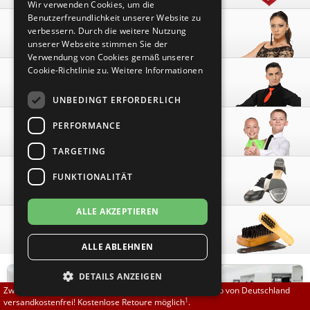
Wir verwenden Cookies, um die
Brautschuhe
Merlet
Benutzerfreundlichkeit unserer Website zu
Damen
verbessern. Durch die weitere Nutzung
unserer Webseite stimmen Sie der
Sneaker
Nueva Epoca
Verwendung von Cookies gemäß unserer
Cookie-Richtlinie zu.
Weitere Informationen
Herren
Untergrößen 33-35
Portdance
UNBEDINGT ERFORDERLICH
Übergrößen 43-44
RayRose
PERFORMANCE
Kinder
Flexerinas
Rummos
TARGETING
FUNKTIONALITÄT
Steppschuhe
Rumpf
ALLE AKZEPTIEREN
SoDanca
Zubehör
ALLE ABLEHNEN
Suny
DETAILS ANZEIGEN
TopTanz
Zwischen 70,00 EUR und 800,00 EUR liefern wir innerhalb von Deutschland
1
versandkostenfrei! Kostenlose Retoure möglich
.