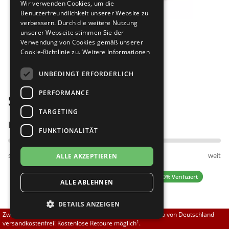
Wir verwenden Cookies, um die
Brautschuhe
Merlet
Benutzerfreundlichkeit unserer Website zu
verbessern. Durch die weitere Nutzung
unserer Webseite stimmen Sie der
Sneaker
Nueva Epoca
Verwendung von Cookies gemäß unserer
Cookie-Richtlinie zu.
Weitere Informationen
Bilder
Untergrößen 33-35
Portdance
UNBEDINGT ERFORDERLICH
Übergrößen 43-44
RayRose
PERFORMANCE
Só Danca CH791 silber
Flexerinas
Rummos
TARGETING
Passt am besten bei Fußweite:
FUNKTIONALITÄT
Rumpf
schmal
normal
weit
ALLE AKZEPTIEREN
SoDanca
5.00 (1 Bewertungen)
✓ 100% Verifiziert
ALLE ABLEHNEN
Suny
DETAILS ANZEIGEN
TopTanz
69,00 EUR
Zwischen 70,00 EUR und 800,00 EUR liefern wir innerhalb von Deutschland
1
versandkostenfrei! Kostenlose Retoure möglich
.