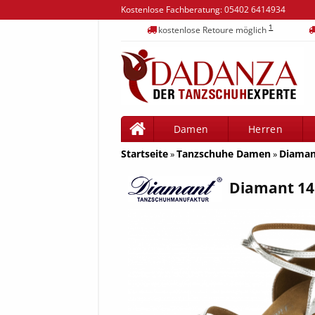
Kostenlose Fachberatung:
05402 6414934
1
kostenlose Retoure möglich
Damen
Herren
Startseite
Tanzschuhe Damen
Diaman
»
»
Diamant 14