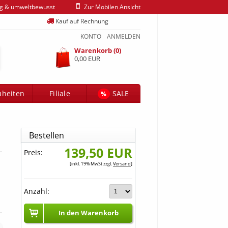
ig & umweltbewusst
Zur Mobilen Ansicht
Kauf auf Rechnung
KONTO
ANMELDEN
Warenkorb (0)
0,00 EUR
heiten
Filiale
SALE
%
Bestellen
139,50 EUR
Preis:
[inkl. 19% MwSt zzgl.
Versand
]
Anzahl:
In den Warenkorb