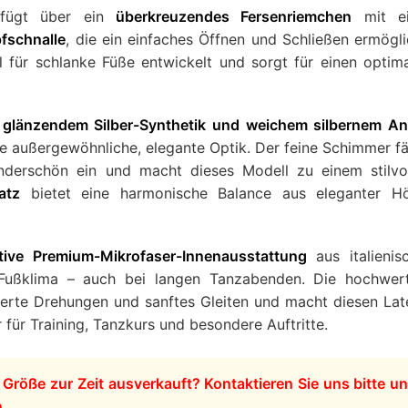
fügt über ein
überkreuzendes Fersenriemchen
mit ei
fschnalle
, die ein einfaches Öffnen und Schließen ermögli
l für schlanke Füße entwickelt und sorgt für einen optim
s
glänzendem Silber-Synthetik und weichem silbernem An
e außergewöhnliche, elegante Optik. Der feine Schimmer f
nderschön ein und macht dieses Modell zu einem stilvo
atz
bietet eine harmonische Balance aus eleganter Hö
ive Premium-Mikrofaser-Innenausstattung
aus italienis
 Fußklima – auch bei langen Tanzabenden. Die hochwer
lierte Drehungen und sanftes Gleiten und macht diesen Lat
für Training, Tanzkurs und besondere Auftritte.
r Größe zur Zeit ausverkauft? Kontaktieren Sie uns bitte u
n.