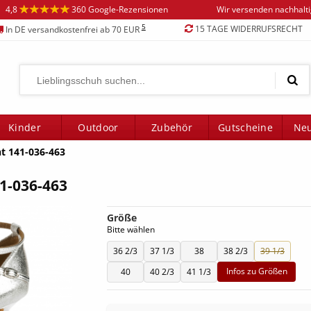
4,8
360 Google-Rezensionen
Wir versenden nachhalt
5
15 TAGE WIDERRUFSRECHT
In DE versandkostenfrei ab 70 EUR
Kinder
Outdoor
Zubehör
Gutscheine
Neu
t 141-036-463
1-036-463
Größe
Bitte wählen
36 2/3
37 1/3
38
38 2/3
39 1/3
Infos zu Größen
40
40 2/3
41 1/3