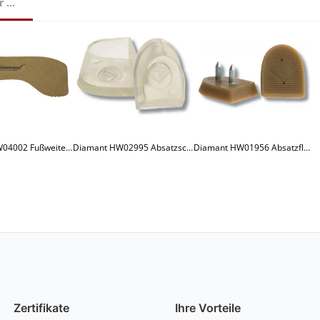
...
Diamant HW04002 Fußweiten Konverter beige
Diamant HW02995 Absatzschoner für Latino-Absätze
Diamant HW01956 Absatzflecke für Latino-Absätze
Zertifikate
Ihre Vorteile