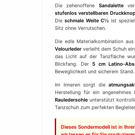
Die zehenoffene
Sandalette
ver
stufenlos verstellbaren Druckknop
Die
schmale Weite C½
ist speziel
Sitz ohne Verrutschen.
Die edle Materialkombination au
Velourleder
verleiht dem Schuh ein
das Licht auf der Tanzfläche wu
Blickfang. Der
5 cm Latino-Abs
Beweglichkeit und sicherem Stand.
Im Inneren sorgt die
atmungsakt
Herstellung für ein angenehmes
Rauledersohle
unterstützt kontrol
Tanzschuh zum perfekten Begleiter 
Dieses Sondermodell ist in Ihre
wir lassen es für Sie produziere