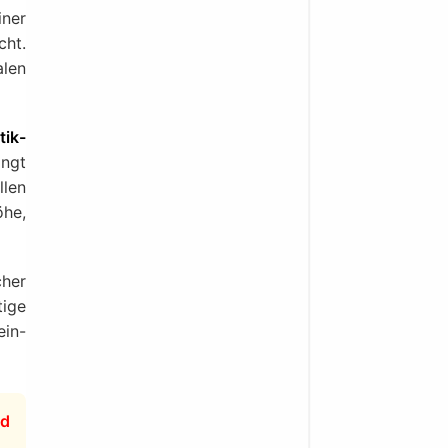
ner
cht.
alen
tik-
ängt
llen
he,
cher
tige
ein-
nd