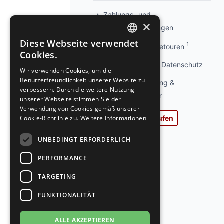
Zahlungs- und
×
Versandbedingungen
Diese Webseite verwendet
1
Info kostenlose Retouren
GERMAN
Cookies.
GERMAN
Privatsphäre und Datenschutz
Wir verwenden Cookies, um die
Benutzerfreundlichkeit unserer Website zu
Widerrufsbelehrung &
verbessern. Durch die weitere Nutzung
Widerrufsformular
unserer Webseite stimmen Sie der
Verwendung von Cookies gemäß unserer
Cookie-Richtlinie zu.
Weitere Informationen
Vertrag widerrufen
AGB
UNBEDINGT ERFORDERLICH
Impressum
PERFORMANCE
Ladengeschäft
TARGETING
Kontakt
FUNKTIONALITÄT
Jobs
ALLE AKZEPTIEREN