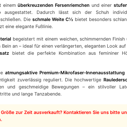
it einem
überkreuzenden Fersenriemchen
und einer
stufe
e
ausgestattet. Dadurch lässt sich der Schuh individu
schließen. Die
schmale Weite C½
bietet besonders schla
t eine elegante Fußlinie.
erial
begeistert mit einem weichen, schimmernden Finish
Bein an – ideal für einen verlängerten, eleganten Look auf
satz
bietet die perfekte Kombination aus femininer H
die
atmungsaktive Premium-Mikrofaser-Innenausstattung
chtigkeit zuverlässig reguliert. Die hochwertige
Rauleders
gen und geschmeidige Bewegungen – ein stilvoller Lat
tritte und lange Tanzabende.
r Größe zur Zeit ausverkauft? Kontaktieren Sie uns bitte u
n.