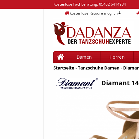
Kostenlose Fachberatung:
05402 6414934
1
kostenlose Retoure möglich
Damen
Herren
Startseite
Tanzschuhe Damen
Diaman
»
»
Diamant 14