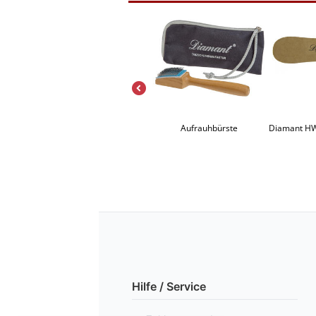
Diamant HW02995 Absatzschoner für Latino-Absätze
Diamant HW01956 Absatzflecke für Latino-Absätze
Aufrauhbürste
Hilfe / Service