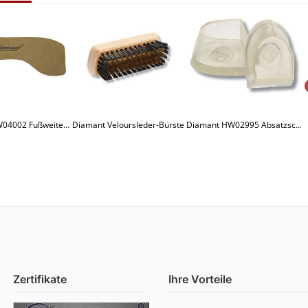
Diamant HW04002 Fußweiten Konverter beige
Diamant Veloursleder-Bürste
Diamant HW02995 Absatzschoner für Latino-Absätze
Zertifikate
Ihre Vorteile