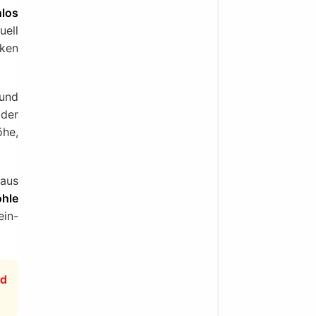
nlos
ell
nken
 und
 der
öhe,
aus
ohle
ein-
nd