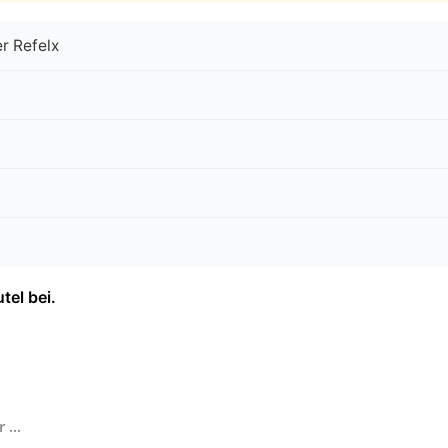
er Refelx
tel bei.
...