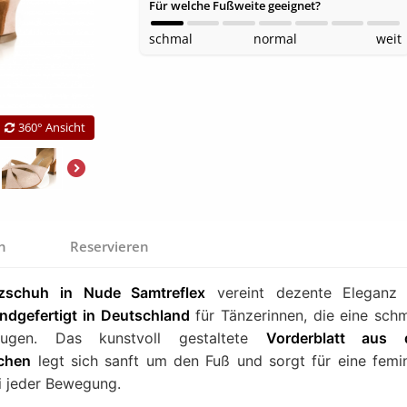
Für welche Fußweite geeignet?
schmal
normal
weit
360° Ansicht
en
Reservieren
zschuh in Nude Samtreflex
vereint dezente Eleganz 
ndgefertigt in Deutschland
für Tänzerinnen, die eine sch
ugen. Das kunstvoll gestaltete
Vorderblatt aus d
mchen
legt sich sanft um den Fuß und sorgt für eine femi
i jeder Bewegung.