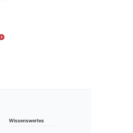
Diamant HW01956 Absatzflecke für Latino-Absätze
Aufrauhbürste
Wissenswertes