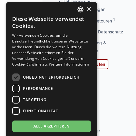
Zahlungs- und
×
Versandbedingungen
Diese Webseite verwendet
1
Info kostenlose Retouren
GERMAN
Cookies.
GERMAN
Privatsphäre und Datenschutz
Wir verwenden Cookies, um die
Benutzerfreundlichkeit unserer Website zu
Widerrufsbelehrung &
verbessern. Durch die weitere Nutzung
Widerrufsformular
unserer Webseite stimmen Sie der
Verwendung von Cookies gemäß unserer
Cookie-Richtlinie zu.
Weitere Informationen
Vertrag widerrufen
AGB
UNBEDINGT ERFORDERLICH
Impressum
PERFORMANCE
Ladengeschäft
TARGETING
Kontakt
FUNKTIONALITÄT
Jobs
ALLE AKZEPTIEREN
Tanzschuh Berater