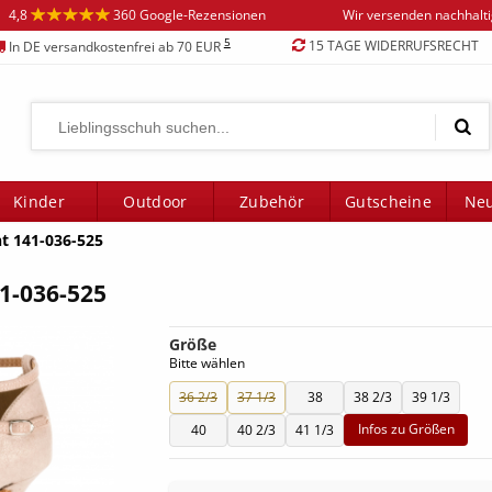
4,8
360 Google-Rezensionen
Wir versenden nachhalt
5
15 TAGE WIDERRUFSRECHT
In DE versandkostenfrei ab 70 EUR
Kinder
Outdoor
Zubehör
Gutscheine
Neu
t 141-036-525
1-036-525
Größe
Bitte wählen
36 2/3
37 1/3
38
38 2/3
39 1/3
Infos zu Größen
40
40 2/3
41 1/3