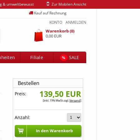
ig & umweltbewusst
Zur Mobilen Ansicht
Kauf auf Rechnung
KONTO
ANMELDEN
Warenkorb (0)
0,00 EUR
heiten
Filiale
SALE
%
Bestellen
139,50 EUR
Preis:
[inkl. 19% MwSt zzgl.
Versand
]
Anzahl:
In den Warenkorb