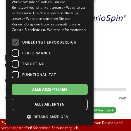
Wir verwenden Cookies, um die
Brautschuhe
Merlet
Benutzerfreundlichkeit unserer Website zu
verbessern. Durch die weitere Nutzung
unserer Webseite stimmen Sie der
Sneaker
Nueva Epoca
Verwendung von Cookies gemäß unserer
Cookie-Richtlinie zu.
Weitere Informationen
Bilder
Untergrößen 33-35
Portdance
UNBEDINGT ERFORDERLICH
Übergrößen 43-44
RayRose
PERFORMANCE
Diamant 170-068-462-Y
Flexerinas
Rummos
TARGETING
VarioSpin
FUNKTIONALITÄT
Rumpf
Passt am besten bei Fußweite:
ALLE AKZEPTIEREN
SoDanca
schmal
normal
weit
ALLE ABLEHNEN
Suny
5.00 (4 Bewertungen)
✓ 100% Verifiziert
DETAILS ANZEIGEN
TopTanz
Zwischen 70,00 EUR und 800,00 EUR liefern wir innerhalb von Deutschland
1
versandkostenfrei! Kostenlose Retoure möglich
.