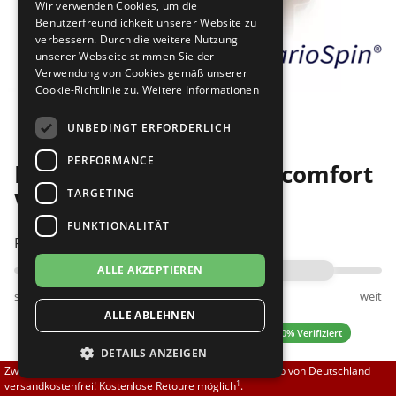
Wir verwenden Cookies, um die
Brautschuhe
Merlet
Benutzerfreundlichkeit unserer Website zu
verbessern. Durch die weitere Nutzung
unserer Webseite stimmen Sie der
Sneaker
Nueva Epoca
Verwendung von Cookies gemäß unserer
Cookie-Richtlinie zu.
Weitere Informationen
Bilder
Untergrößen 33-35
Portdance
UNBEDINGT ERFORDERLICH
Übergrößen 43-44
RayRose
PERFORMANCE
Diamant 170-113-092-Y comfort
Flexerinas
Rummos
TARGETING
Variospin
FUNKTIONALITÄT
Rumpf
Passt am besten bei Fußweite:
ALLE AKZEPTIEREN
SoDanca
schmal
normal
weit
ALLE ABLEHNEN
Suny
0.00 (0 Bewertungen)
✓ 100% Verifiziert
DETAILS ANZEIGEN
TopTanz
Zwischen 70,00 EUR und 800,00 EUR liefern wir innerhalb von Deutschland
1
versandkostenfrei! Kostenlose Retoure möglich
.