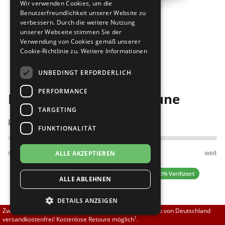
Wir verwenden Cookies, um die
Brautschuhe
Merlet
Benutzerfreundlichkeit unserer Website zu
verbessern. Durch die weitere Nutzung
unserer Webseite stimmen Sie der
Sneaker
Nueva Epoca
Verwendung von Cookies gemäß unserer
Cookie-Richtlinie zu.
Weitere Informationen
Bilder
Untergrößen 33-35
Portdance
UNBEDINGT ERFORDERLICH
Übergrößen 43-44
RayRose
PERFORMANCE
Diamant 213-503-398 Tune
Flexerinas
Rummos
TARGETING
Passt am besten bei Fußweite:
FUNKTIONALITÄT
Rumpf
schmal
normal
weit
ALLE AKZEPTIEREN
SoDanca
3.50 (2 Bewertungen)
✓ 100% Verifiziert
ALLE ABLEHNEN
Suny
DETAILS ANZEIGEN
TopTanz
89,00 EUR
Zwischen 70,00 EUR und 800,00 EUR liefern wir innerhalb von Deutschland
1
versandkostenfrei! Kostenlose Retoure möglich
.