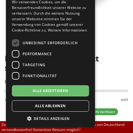
Wir verwenden Cookies, um die
Brautschuhe
Merlet
Benutzerfreundlichkeit unserer Website zu
verbessern. Durch die weitere Nutzung
unserer Webseite stimmen Sie der
Sneaker
Nueva Epoca
Verwendung von Cookies gemäß unserer
Cookie-Richtlinie zu.
Weitere Informationen
Bilder
Untergrößen 33-35
Portdance
UNBEDINGT ERFORDERLICH
Übergrößen 43-44
RayRose
PERFORMANCE
Fuego Low Top komplett
Flexerinas
Rummos
TARGETING
schwarz
FUNKTIONALITÄT
Rumpf
Passt am besten bei Fußweite:
ALLE AKZEPTIEREN
SoDanca
schmal
normal
weit
ALLE ABLEHNEN
Suny
5.00 (7 Bewertungen)
✓ 100% Verifiziert
DETAILS ANZEIGEN
TopTanz
Zwischen 70,00 EUR und 800,00 EUR liefern wir innerhalb von Deutschland
Hinweis:
Hinweis: Der Schuh fällt klein aus.
1
versandkostenfrei! Kostenlose Retoure möglich
.