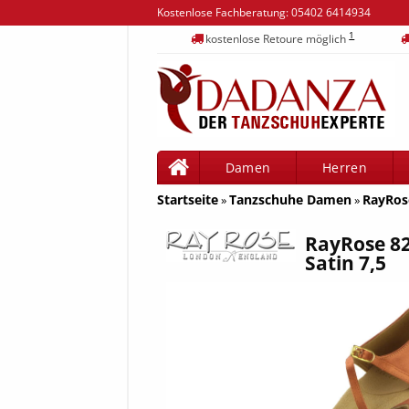
Kostenlose Fachberatung:
05402 6414934
1
kostenlose Retoure möglich
Damen
Herren
Startseite
Tanzschuhe Damen
RayRose
»
»
RayRose 82
Satin 7,5