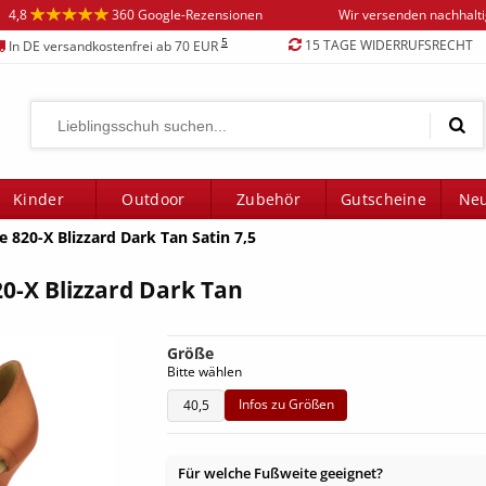
4,8
360 Google-Rezensionen
Wir versenden nachhalt
5
15 TAGE WIDERRUFSRECHT
In DE versandkostenfrei ab 70 EUR
Kinder
Outdoor
Zubehör
Gutscheine
Neu
 820-X Blizzard Dark Tan Satin 7,5
0-X Blizzard Dark Tan
Größe
Bitte wählen
Infos zu Größen
40,5
Für welche Fußweite geeignet?