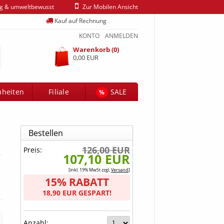
ig & umweltbewusst
Zur Mobilen Ansicht
Kauf auf Rechnung
KONTO
ANMELDEN
Warenkorb (0)
0,00 EUR
heiten
Filiale
SALE
%
Bestellen
126,00 EUR
Preis:
107,10 EUR
[inkl. 19% MwSt zzgl.
Versand
]
15% RABATT
18,90 EUR GESPART!
Anzahl: