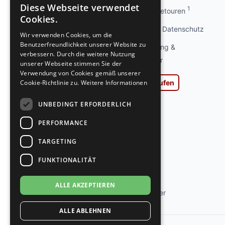
Diese Webseite verwendet
1
Info kostenlose Retouren
GERMAN
Cookies.
GERMAN
Privatsphäre und Datenschutz
Wir verwenden Cookies, um die
Benutzerfreundlichkeit unserer Website zu
Widerrufsbelehrung &
verbessern. Durch die weitere Nutzung
Widerrufsformular
unserer Webseite stimmen Sie der
Verwendung von Cookies gemäß unserer
Cookie-Richtlinie zu.
Weitere Informationen
Vertrag widerrufen
AGB
UNBEDINGT ERFORDERLICH
Impressum
PERFORMANCE
Ladengeschäft
TARGETING
Kontakt
FUNKTIONALITÄT
Jobs
ALLE AKZEPTIEREN
Tanzschuh Berater
ALLE ABLEHNEN