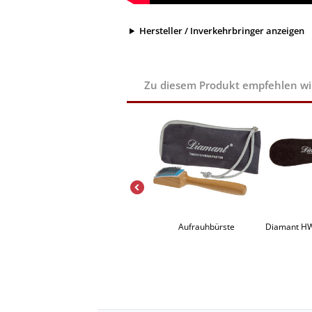
Hersteller / Inverkehrbringer anzeigen
Zu diesem Produkt empfehlen wir 
er 0011
TopTanz Absatzflecke für Queen 2751
Aufrauhbürste