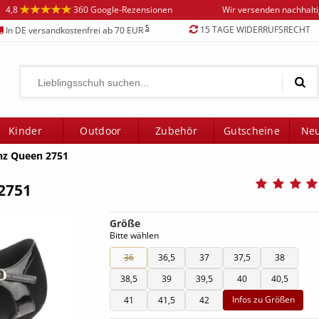
4,8
360 Google-Rezensionen
Wir versenden nachhalt
5
15 TAGE WIDERRUFSRECHT
In DE versandkostenfrei ab 70 EUR
Kinder
Outdoor
Zubehör
Gutscheine
Neu
nz Queen 2751
2751
Größe
Bitte wählen
36
36,5
37
37,5
38
38,5
39
39,5
40
40,5
Infos zu Größen
41
41,5
42