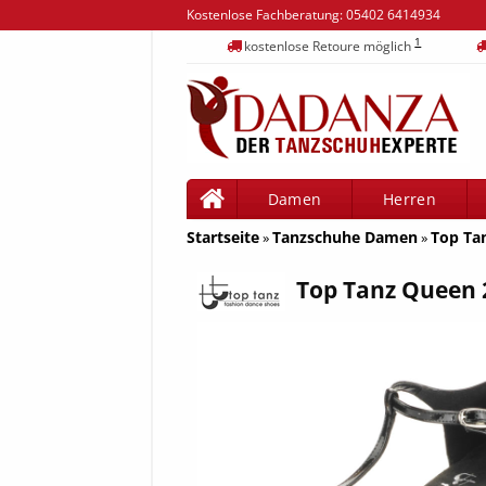
Kostenlose Fachberatung:
05402 6414934
1
kostenlose Retoure möglich
Damen
Herren
Startseite
Tanzschuhe Damen
Top Ta
»
»
Top Tanz Queen 