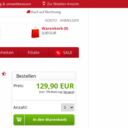
ig & umweltbewusst
Zur Mobilen Ansicht
Kauf auf Rechnung
KONTO
ANMELDEN
Warenkorb (0)
0,00 EUR
heiten
Filiale
SALE
%
Bestellen
129,90 EUR
Preis:
[inkl. 19% MwSt zzgl.
Versand
]
Anzahl:
In den Warenkorb