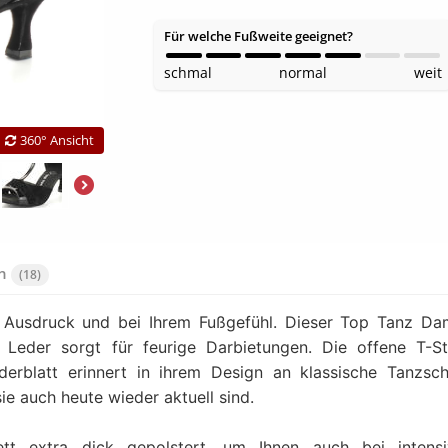
Für welche Fußweite geeignet?
schmal
normal
weit
360° Ansicht
en
(18)
m Ausdruck und bei Ihrem Fußgefühl. Dieser Top Tanz D
Leder sorgt für feurige Darbietungen. Die offene T-S
derblatt erinnert in ihrem Design an klassische Tanzsc
ie auch heute wieder aktuell sind.
ett extra dick gepolstert, um Ihnen auch bei intensi