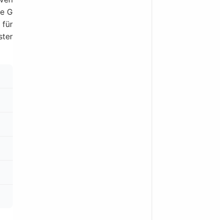
te G
 für
ster