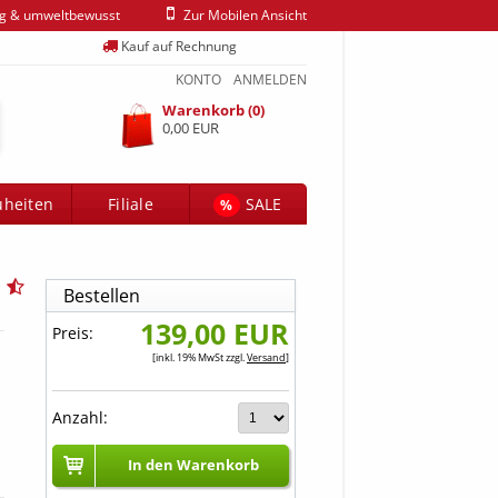
ig & umweltbewusst
Zur Mobilen Ansicht
Kauf auf Rechnung
KONTO
ANMELDEN
Warenkorb (0)
0,00 EUR
heiten
Filiale
SALE
%
Bestellen
139,00 EUR
Preis:
[inkl. 19% MwSt zzgl.
Versand
]
Anzahl:
In den Warenkorb