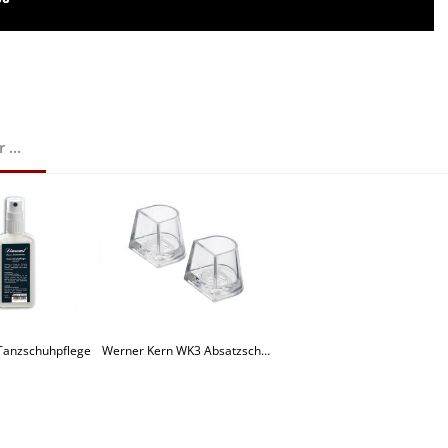
...
Tanzschuhpflege
Werner Kern WK3 Absatzschoner für 60/65/80 mm Absätze