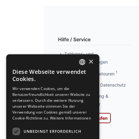
Hilfe / Service
Zahlungs- und
×
Versandbedingungen
Diese Webseite verwendet
1
Info kostenlose Retouren
GERMAN
Cookies.
GERMAN
Privatsphäre und Datenschutz
Wir verwenden Cookies, um die
Benutzerfreundlichkeit unserer Website zu
Widerrufsbelehrung &
verbessern. Durch die weitere Nutzung
Widerrufsformular
unserer Webseite stimmen Sie der
Verwendung von Cookies gemäß unserer
Cookie-Richtlinie zu.
Weitere Informationen
Vertrag widerrufen
AGB
UNBEDINGT ERFORDERLICH