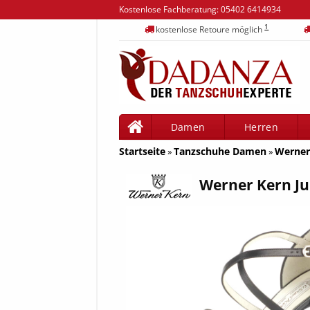
Kostenlose Fachberatung:
05402 6414934
1
kostenlose Retoure möglich
Damen
Herren
Startseite
Tanzschuhe Damen
Werner 
»
»
Werner Kern Ju