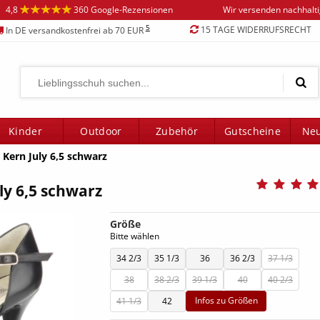
4,8
360 Google-Rezensionen
Wir versenden nachhalt
5
15 TAGE WIDERRUFSRECHT
In DE versandkostenfrei ab 70 EUR
Kinder
Outdoor
Zubehör
Gutscheine
Neu
Kern July 6,5 schwarz
ly 6,5 schwarz
Größe
Bitte wählen
34 2/3
35 1/3
36
36 2/3
37 1/3
38
38 2/3
39 1/3
40
40 2/3
Infos zu Größen
41 1/3
42