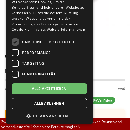
Wir verwenden Cookies, um die
Brautschuhe
Merlet
Benutzerfreundlichkeit unserer Website zu
verbessern. Durch die weitere Nutzung
unserer Webseite stimmen Sie der
Sneaker
Nueva Epoca
Verwendung von Cookies gemäß unserer
Cookie-Richtlinie zu.
Weitere Informationen
Bilder
Untergrößen 33-35
Portdance
UNBEDINGT ERFORDERLICH
Übergrößen 43-44
RayRose
PERFORMANCE
Werner Kern Ronja 3,4
Flexerinas
Rummos
TARGETING
Passt am besten bei Fußweite:
FUNKTIONALITÄT
Rumpf
schmal
normal
weit
ALLE AKZEPTIEREN
SoDanca
5.00 (1 Bewertungen)
✓ 100% Verifiziert
ALLE ABLEHNEN
Suny
Hinweis:
Der Schuh fällt groß aus.
DETAILS ANZEIGEN
TopTanz
Zwischen 70,00 EUR und 800,00 EUR liefern wir innerhalb von Deutschland
Empfehlung: Bitte eine halbe Nummer kleiner
1
versandkostenfrei! Kostenlose Retoure möglich
.
bestellen.