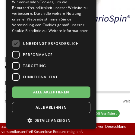
Wir verwenden Cookies, um die
Brautschuhe
Merlet
Benutzerfreundlichkeit unserer Website zu
verbessern. Durch die weitere Nutzung
unserer Webseite stimmen Sie der
Sneaker
Nueva Epoca
Verwendung von Cookies gemäß unserer
Cookie-Richtlinie zu.
Weitere Informationen
Bilder
Untergrößen 33-35
Portdance
UNBEDINGT ERFORDERLICH
Übergrößen 43-44
RayRose
PERFORMANCE
Diamant 035-077-013-Y
Flexerinas
Rummos
TARGETING
VarioSpin
FUNKTIONALITÄT
Rumpf
Passt am besten bei Fußweite:
ALLE AKZEPTIEREN
SoDanca
schmal
normal
weit
ALLE ABLEHNEN
Suny
0.00 (0 Bewertungen)
✓ 100% Verifiziert
DETAILS ANZEIGEN
TopTanz
Zwischen 70,00 EUR und 800,00 EUR liefern wir innerhalb von Deutschland
1
versandkostenfrei! Kostenlose Retoure möglich
.