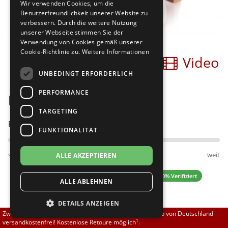
Wir verwenden Cookies, um die
Brautschuhe
Merlet
Benutzerfreundlichkeit unserer Website zu
verbessern. Durch die weitere Nutzung
unserer Webseite stimmen Sie der
Sneaker
Nueva Epoca
Verwendung von Cookies gemäß unserer
Cookie-Richtlinie zu.
Weitere Informationen
Bilder
Video
Untergrößen 33-35
Portdance
UNBEDINGT ERFORDERLICH
Übergrößen 43-44
RayRose
PERFORMANCE
Diamant 063-106-246-R
Flexerinas
Rummos
TARGETING
Passt am besten bei Fußweite:
FUNKTIONALITÄT
Rumpf
schmal
normal
weit
ALLE AKZEPTIEREN
SoDanca
4.83 (6 Bewertungen)
✓ 100% Verifiziert
ALLE ABLEHNEN
Suny
DETAILS ANZEIGEN
TopTanz
139,50 EUR
Zwischen 70,00 EUR und 800,00 EUR liefern wir innerhalb von Deutschland
1
versandkostenfrei! Kostenlose Retoure möglich
.