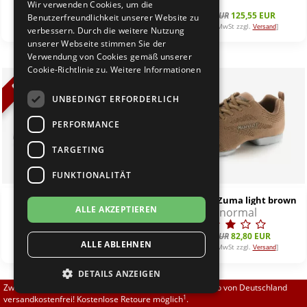
Wir verwenden Cookies, um die
Brautschuhe
Merlet
92,00 EUR
82,80 EUR
139,50 EUR
125,55 EUR
Benutzerfreundlichkeit unserer Website zu
[inkl. 19% MwSt zzgl.
]
[inkl. 19% MwSt zzgl.
]
Versand
Versand
verbessern. Durch die weitere Nutzung
unserer Webseite stimmen Sie der
Sneaker
Nueva Epoca
Verwendung von Cookies gemäß unserer
Cookie-Richtlinie zu.
Weitere Informationen
Untergrößen 33-35
Portdance
%
%
UNBEDINGT ERFORDERLICH
Übergrößen 43-44
RayRose
PERFORMANCE
Flexerinas
Rummos
TARGETING
FUNKTIONALITÄT
Rumpf
Rumpf 1660 Twist schwarz
Rumpf 1567 Zuma light brown
ALLE AKZEPTIEREN
normal
normal
SoDanca
79,00 EUR
62,90 EUR
92,00 EUR
82,80 EUR
ALLE ABLEHNEN
Suny
[inkl. 19% MwSt zzgl.
]
[inkl. 19% MwSt zzgl.
]
Versand
Versand
DETAILS ANZEIGEN
TopTanz
Zwischen 70,00 EUR und 800,00 EUR liefern wir innerhalb von Deutschland
1
versandkostenfrei! Kostenlose Retoure möglich
.
%
%